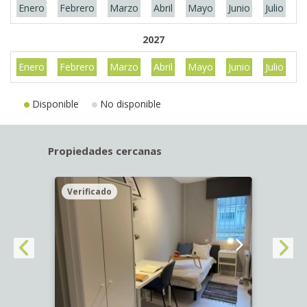
Enero
Febrero
Marzo
Abril
Mayo
Junio
Julio
A
2027
Enero
Febrero
Marzo
Abril
Mayo
Junio
Julio
A
Disponible
No disponible
Propiedades cercanas
Verificado
Veri