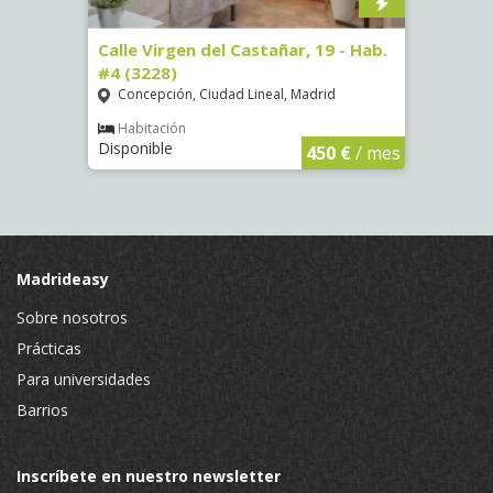
7)
Calle Virgen del Castañar, 19 - Hab.
Calle
#4 (3228)
Hab. 
Concepción, Ciudad Lineal, Madrid
Vist
€
/ mes
Habitación
Hab
Disponible
Dispo
450 €
/ mes
Madrideasy
Sobre nosotros
Prácticas
Para universidades
Barrios
Inscríbete en nuestro newsletter