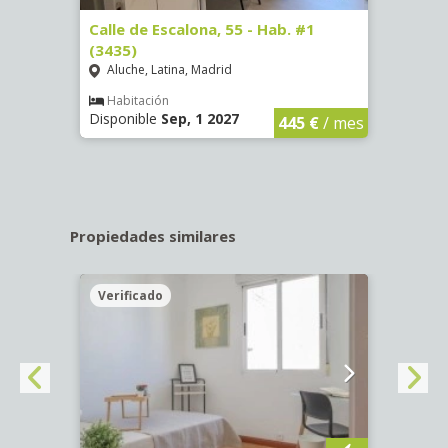
63)
Calle de Escalona, 55 - Hab. #1
Calle
(3435)
(3436
Aluche, Latina, Madrid
Aluc
€
/ mes
Habitación
Hab
Disponible
Sep, 1 2027
Dispo
445 €
/ mes
Propiedades similares
Verificado
Veri