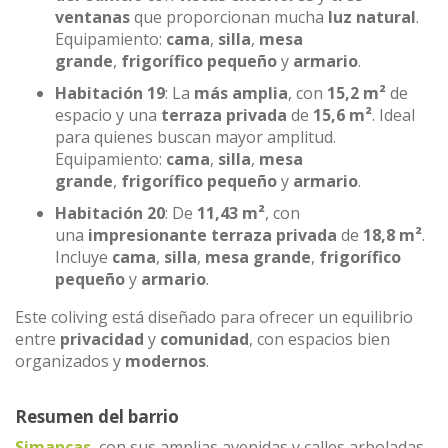
ventanas
que proporcionan mucha
luz natural
.
Equipamiento:
cama
,
silla
,
mesa
grande
,
frigorífico pequeño
y
armario
.
Habitación 19
: La
más amplia
, con
15,2 m²
de
espacio y una
terraza privada
de
15,6 m²
. Ideal
para quienes buscan mayor amplitud.
Equipamiento:
cama
,
silla
,
mesa
grande
,
frigorífico pequeño
y
armario
.
Habitación 20
: De
11,43 m²
, con
una
impresionante terraza privada
de
18,8 m²
.
Incluye
cama
,
silla
,
mesa grande
,
frigorífico
pequeño
y
armario
.
Este coliving está diseñado para ofrecer un equilibrio
entre
privacidad
y
comunidad
, con espacios bien
organizados y
modernos
.
Resumen del barrio
Simancas
, con sus amplias avenidas y calles arboladas,