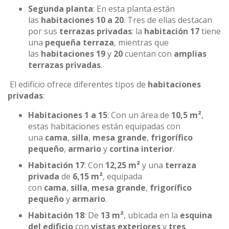
Segunda planta
: En esta planta están
las
habitaciones 10 a 20
. Tres de ellas destacan
por sus
terrazas privadas
: la
habitación 17
tiene
una
pequeña terraza
, mientras que
las
habitaciones 19
y
20
cuentan con
amplias
terrazas privadas
.
El edificio ofrece diferentes tipos de
habitaciones
privadas
:
Habitaciones 1 a 15
: Con un área de
10,5 m²
,
estas habitaciones están equipadas con
una
cama
,
silla
,
mesa grande
,
frigorífico
pequeño
,
armario
y
cortina interior
.
Habitación 17
: Con
12,25 m²
y una
terraza
privada
de
6,15 m²
, equipada
con
cama
,
silla
,
mesa grande
,
frigorífico
pequeño
y
armario
.
Habitación 18
: De
13 m²
, ubicada en la
esquina
del edificio
con
vistas exteriores
y
tres