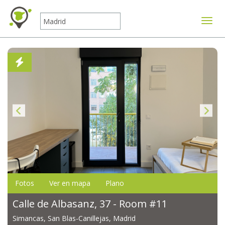
Mostr
Fotos
Ver en mapa
Plano
Calle de Albasanz, 37 - Room #11
Simancas, San Blas-Canillejas, Madrid