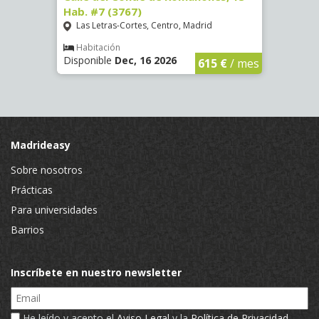
Hab. #7 (3767)
(1472
Las Letras-Cortes, Centro, Madrid
Chue
Habitación
Hab
Disponible
Dec, 16 2026
Dispo
€
/ mes
615 €
/ mes
Madrideasy
Sobre nosotros
Prácticas
Para universidades
Barrios
Inscríbete en nuestro newsletter
Email
He leído y acepto el
Aviso Legal
y la
Política de Privacidad
.