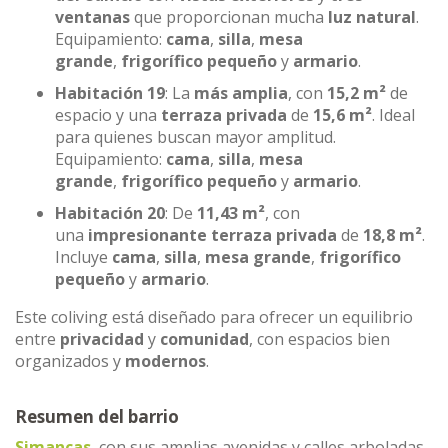
ventanas
que proporcionan mucha
luz natural
.
Equipamiento:
cama
,
silla
,
mesa
grande
,
frigorífico pequeño
y
armario
.
Habitación 19
: La
más amplia
, con
15,2 m²
de
espacio y una
terraza privada
de
15,6 m²
. Ideal
para quienes buscan mayor amplitud.
Equipamiento:
cama
,
silla
,
mesa
grande
,
frigorífico pequeño
y
armario
.
Habitación 20
: De
11,43 m²
, con
una
impresionante terraza privada
de
18,8 m²
.
Incluye
cama
,
silla
,
mesa grande
,
frigorífico
pequeño
y
armario
.
Este coliving está diseñado para ofrecer un equilibrio
entre
privacidad
y
comunidad
, con espacios bien
organizados y
modernos
.
Resumen del barrio
Simancas
, con sus amplias avenidas y calles arboladas,