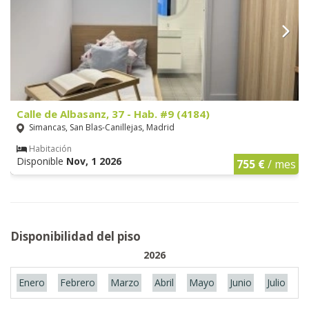
Calle de Albasanz, 37 - Hab. #9 (4184)
Simancas, San Blas-Canillejas, Madrid
Habitación
Disponible
Nov, 1 2026
755 €
/ mes
Disponibilidad del piso
2026
Enero
Febrero
Marzo
Abril
Mayo
Junio
Julio
A