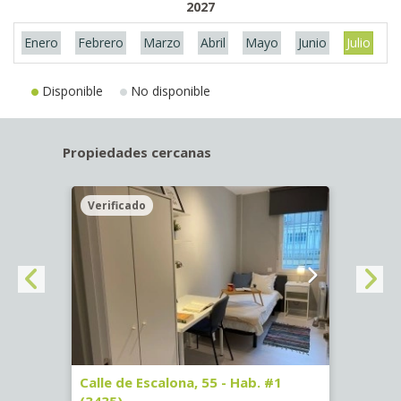
2027
Enero
Febrero
Marzo
Abril
Mayo
Junio
Julio
A
Disponible
No disponible
Propiedades cercanas
Verificado
Veri
63)
Calle de Escalona, 55 - Hab. #1
Calle
(3435)
(3436