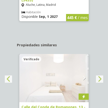
Aluche, Latina, Madrid
Aluc
€
/ mes
Habitación
Hab
Disponible
Sep, 1 2027
Dispo
445 €
/ mes
Propiedades similares
Verificado
Veri
ab.
Calle del Conde de Romanones, 13 -
Calle