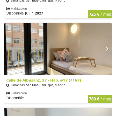
Simancas, San Blas-Canillejas, Madrid
Habitación
Disponible
Jul, 1 2027
725 €
/ mes
Calle de Albasanz, 37 - Hab. #17 (4167)
Simancas, San Blas-Canillejas, Madrid
Habitación
Disponible
780 €
/ mes