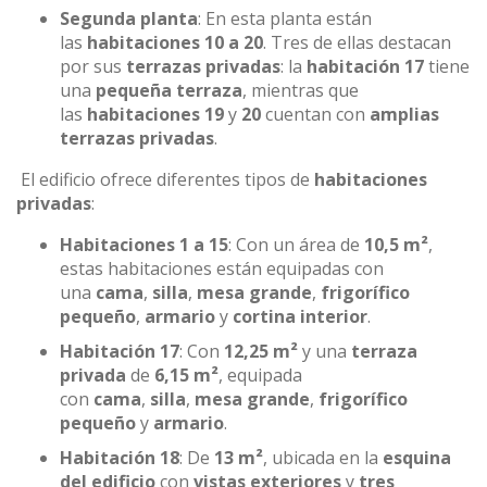
Segunda planta
: En esta planta están
las
habitaciones 10 a 20
. Tres de ellas destacan
por sus
terrazas privadas
: la
habitación 17
tiene
una
pequeña terraza
, mientras que
las
habitaciones 19
y
20
cuentan con
amplias
terrazas privadas
.
El edificio ofrece diferentes tipos de
habitaciones
privadas
:
Habitaciones 1 a 15
: Con un área de
10,5 m²
,
estas habitaciones están equipadas con
una
cama
,
silla
,
mesa grande
,
frigorífico
pequeño
,
armario
y
cortina interior
.
Habitación 17
: Con
12,25 m²
y una
terraza
privada
de
6,15 m²
, equipada
con
cama
,
silla
,
mesa grande
,
frigorífico
pequeño
y
armario
.
Habitación 18
: De
13 m²
, ubicada en la
esquina
del edificio
con
vistas exteriores
y
tres