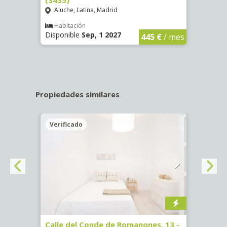
Aluche, Latina, Madrid
Aluc
€
/ mes
Habitación
Hab
Disponible
Sep, 1 2027
Dispo
445 €
/ mes
Propiedades similares
Verificado
Veri
ab.
Calle del Conde de Romanones, 13 -
Calle