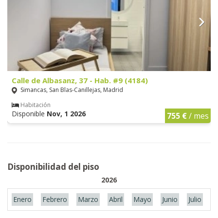
Calle de Albasanz, 37 - Hab. #9 (4184)
Simancas, San Blas-Canillejas, Madrid
Habitación
Disponible
Nov, 1 2026
755 €
/ mes
Disponibilidad del piso
2026
Enero
Febrero
Marzo
Abril
Mayo
Junio
Julio
A