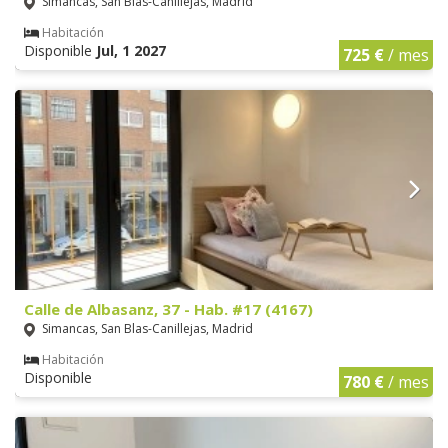
Simancas, San Blas-Canillejas, Madrid
Habitación
Disponible
Jul, 1 2027
725 €
/ mes
Calle de Albasanz, 37 - Hab. #17 (4167)
Simancas, San Blas-Canillejas, Madrid
Habitación
Disponible
780 €
/ mes