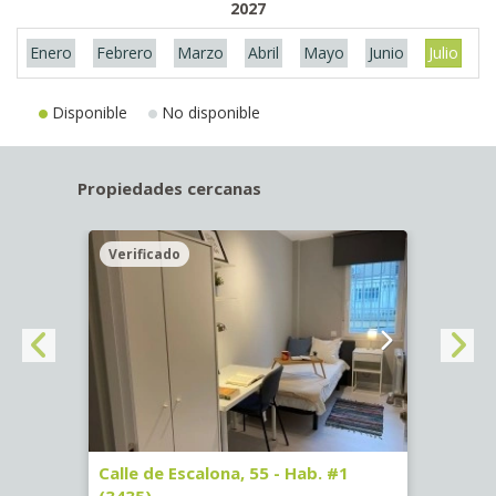
2027
Enero
Febrero
Marzo
Abril
Mayo
Junio
Julio
A
Disponible
No disponible
Propiedades cercanas
Verificado
Veri
63)
Calle de Escalona, 55 - Hab. #1
Calle
(3435)
(3436