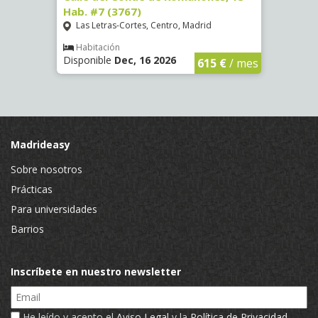
Hab. #7 (3767)
(1472
Las Letras-Cortes, Centro, Madrid
Chue
Habitación
Hab
Disponible
Dec, 16 2026
Dispo
€
/ mes
615 €
/ mes
Madrideasy
Sobre nosotros
Prácticas
Para universidades
Barrios
Inscríbete en nuestro newsletter
Email
He leído y acepto el
Aviso Legal
y la
Política de Privacidad
.