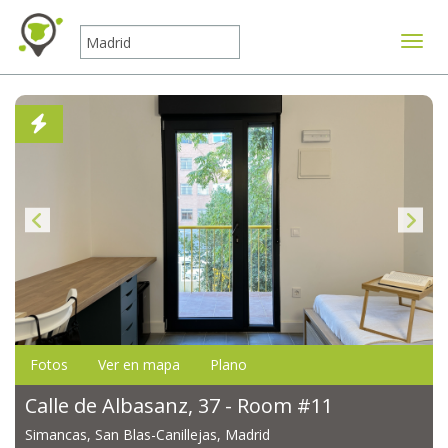
Mostr
Fotos
Ver en mapa
Plano
Calle de Albasanz, 37 - Room #11
Simancas, San Blas-Canillejas, Madrid