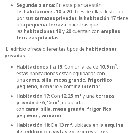
Segunda planta
: En esta planta están
las
habitaciones 10 a 20
. Tres de ellas destacan
por sus
terrazas privadas
: la
habitación 17
tiene
una
pequeña terraza
, mientras que
las
habitaciones 19
y
20
cuentan con
amplias
terrazas privadas
.
El edificio ofrece diferentes tipos de
habitaciones
privadas
:
Habitaciones 1 a 15
: Con un área de
10,5 m²
,
estas habitaciones están equipadas con
una
cama
,
silla
,
mesa grande
,
frigorífico
pequeño
,
armario
y
cortina interior
.
Habitación 17
: Con
12,25 m²
y una
terraza
privada
de
6,15 m²
, equipada
con
cama
,
silla
,
mesa grande
,
frigorífico
pequeño
y
armario
.
Habitación 18
: De
13 m²
, ubicada en la
esquina
del edificio
con
vistas exteriores
y
tres