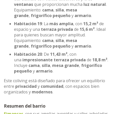
ventanas
que proporcionan mucha
luz natural
.
Equipamiento:
cama
,
silla
,
mesa
grande
,
frigorífico pequeño
y
armario
.
Habitación 19
: La
más amplia
, con
15,2 m²
de
espacio y una
terraza privada
de
15,6 m²
. Ideal
para quienes buscan mayor amplitud.
Equipamiento:
cama
,
silla
,
mesa
grande
,
frigorífico pequeño
y
armario
.
Habitación 20
: De
11,43 m²
, con
una
impresionante terraza privada
de
18,8 m²
.
Incluye
cama
,
silla
,
mesa grande
,
frigorífico
pequeño
y
armario
.
Este coliving está diseñado para ofrecer un equilibrio
entre
privacidad
y
comunidad
, con espacios bien
organizados y
modernos
.
Resumen del barrio
Simancas
, con sus amplias avenidas y calles arboladas,