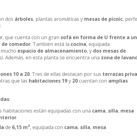
on dos
árboles
, plantas aromáticas y
mesas de picnic
, perf
s
:
r
, que cuenta con un gran
sofá en forma de U frente a u
 de comedor
. También está la
cocina
, equipada
, mucho
espacio de almacenamiento
, y
dos mesas de
 sí. Además, en esta planta se encuentra una
zona de lavan
ones 10 a 20
. Tres de ellas destacan por sus
terrazas priv
ntras que las
habitaciones 19
y
20
cuentan con
amplias
adas
:
as habitaciones están equipadas con una
cama
,
silla
,
mesa
nterior
.
da
de
6,15 m²
, equipada con
cama
,
silla
,
mesa