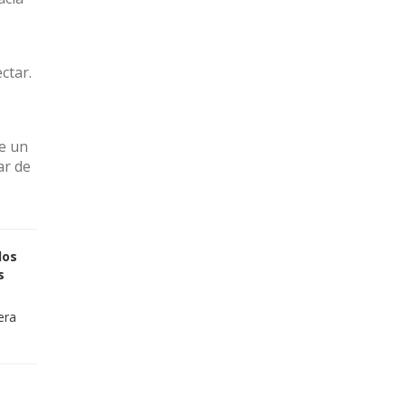
ctar.
de un
ar de
los
s
era