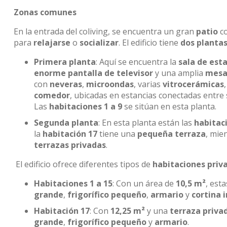
Zonas comunes
En la entrada del coliving, se encuentra un gran
patio
c
para
relajarse
o
socializar
. El edificio tiene
dos planta
Primera planta
: Aquí se encuentra la
sala de esta
enorme pantalla de televisor
y una amplia
mesa
con
neveras
,
microondas
, varias
vitrocerámicas
comedor
, ubicadas en estancias conectadas entre
Las
habitaciones 1 a 9
se sitúan en esta planta.
Segunda planta
: En esta planta están las
habitaci
la
habitación 17
tiene una
pequeña terraza
, mie
terrazas privadas
.
El edificio ofrece diferentes tipos de
habitaciones priv
Habitaciones 1 a 15
: Con un área de
10,5 m²
, est
grande
,
frigorífico pequeño
,
armario
y
cortina i
Habitación 17
: Con
12,25 m²
y una
terraza priva
grande
,
frigorífico pequeño
y
armario
.