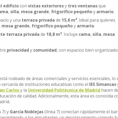
l edificio
con
vistas exteriores
y
tres ventanas
que
ama
,
silla
,
mesa grande
,
frigorífico pequeño
y
armario
.
acio y una
terraza privada
de
15,6 m²
. Ideal para quienes
,
mesa grande
,
frigorífico pequeño
y
armario
.
te terraza privada
de
18,8 m²
. Incluye
cama
,
silla
,
mesa
ntre
privacidad
y
comunidad
, con espacios bien organizado
está rodeado de áreas comerciales y servicios esenciales, lo 
La cercanía de instituciones educativas como el
IES Simancas
an Carlos
y la
Universidad Politécnica de Madrid
hacen de
ucación de calidad. Adicionalmente, esta área es conocida 
adrid.
a 7) y
García Noblejas
(línea 7) conectan rápidamente el bar
d, permitiendo a los estudiantes un desplazamiento cómodo h