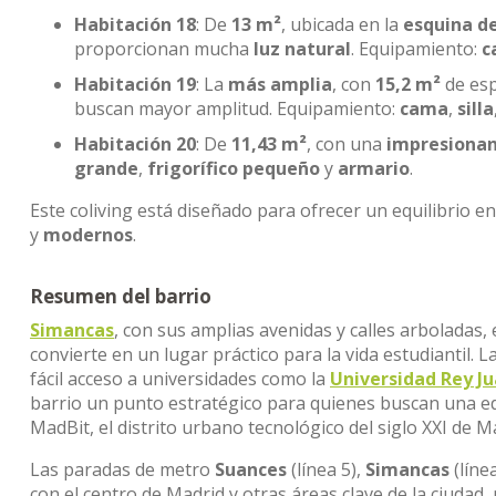
Habitación 18
: De
13 m²
, ubicada en la
esquina de
proporcionan mucha
luz natural
. Equipamiento:
c
Habitación 19
: La
más amplia
, con
15,2 m²
de esp
buscan mayor amplitud. Equipamiento:
cama
,
silla
Habitación 20
: De
11,43 m²
, con una
impresionan
grande
,
frigorífico pequeño
y
armario
.
Este coliving está diseñado para ofrecer un equilibrio e
y
modernos
.
Resumen del barrio
Simancas
, con sus amplias avenidas y calles arboladas, 
convierte en un lugar práctico para la vida estudiantil. 
fácil acceso a universidades como la
Universidad Rey Ju
barrio un punto estratégico para quienes buscan una ed
MadBit, el distrito urbano tecnológico del siglo XXI de M
Las paradas de metro
Suances
(línea 5),
Simancas
(líne
con el centro de Madrid y otras áreas clave de la ciuda