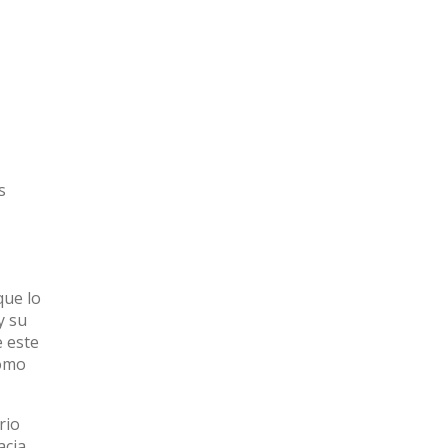
s
que lo
y su
 este
como
rio
acia