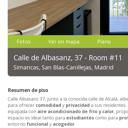
Fotos
Ver en mapa
Plano
Calle de Albasanz, 37 - Room #11
Simancas, San Blas-Canillejas, Madrid
Resumen de piso
Calle Albasanz 37, junto a la conocida calle de Alcalá, al
para ofrecer
comodidad
y
privacidad
a sus residentes.
equipada con
aire acondicionado de frío y calor
, pro
espacio es ideal tanto para
estudiantes
como para
pro
entorno
funcional
y
acogedor
.