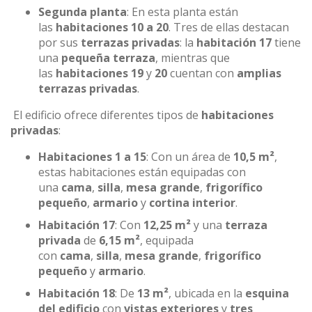
Segunda planta
: En esta planta están
las
habitaciones 10 a 20
. Tres de ellas destacan
por sus
terrazas privadas
: la
habitación 17
tiene
una
pequeña terraza
, mientras que
las
habitaciones 19
y
20
cuentan con
amplias
terrazas privadas
.
El edificio ofrece diferentes tipos de
habitaciones
privadas
:
Habitaciones 1 a 15
: Con un área de
10,5 m²
,
estas habitaciones están equipadas con
una
cama
,
silla
,
mesa grande
,
frigorífico
pequeño
,
armario
y
cortina interior
.
Habitación 17
: Con
12,25 m²
y una
terraza
privada
de
6,15 m²
, equipada
con
cama
,
silla
,
mesa grande
,
frigorífico
pequeño
y
armario
.
Habitación 18
: De
13 m²
, ubicada en la
esquina
del edificio
con
vistas exteriores
y
tres