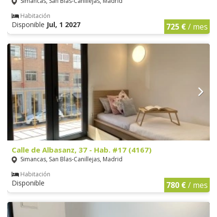
Simancas, San Blas-Canillejas, Madrid
Habitación
Disponible
Jul, 1 2027
725 €
/ mes
Calle de Albasanz, 37 - Hab. #17 (4167)
Simancas, San Blas-Canillejas, Madrid
Habitación
Disponible
780 €
/ mes