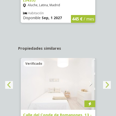
Aluche, Latina, Madrid
Aluc
€
/ mes
Habitación
Hab
Disponible
Sep, 1 2027
Dispo
445 €
/ mes
Propiedades similares
Verificado
Veri
ab.
Calle del Conde de Romanones, 13 -
Calle