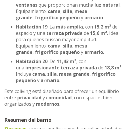
ventanas
que proporcionan mucha
luz natural
.
Equipamiento:
cama
,
silla
,
mesa
grande
,
frigorífico pequeño
y
armario
.
Habitación 19
: La
más amplia
, con
15,2 m²
de
espacio y una
terraza privada
de
15,6 m²
. Ideal
para quienes buscan mayor amplitud.
Equipamiento:
cama
,
silla
,
mesa
grande
,
frigorífico pequeño
y
armario
.
Habitación 20
: De
11,43 m²
, con
una
impresionante terraza privada
de
18,8 m²
.
Incluye
cama
,
silla
,
mesa grande
,
frigorífico
pequeño
y
armario
.
Este coliving está diseñado para ofrecer un equilibrio
entre
privacidad
y
comunidad
, con espacios bien
organizados y
modernos
.
Resumen del barrio
Simancas
, con sus amplias avenidas y calles arboladas,