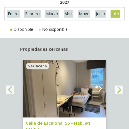
2027
Enero
Febrero
Marzo
Abril
Mayo
Junio
Julio
A
Disponible
No disponible
Propiedades cercanas
Verificado
Veri
63)
Calle de Escalona, 55 - Hab. #1
Calle
(3435)
(3436