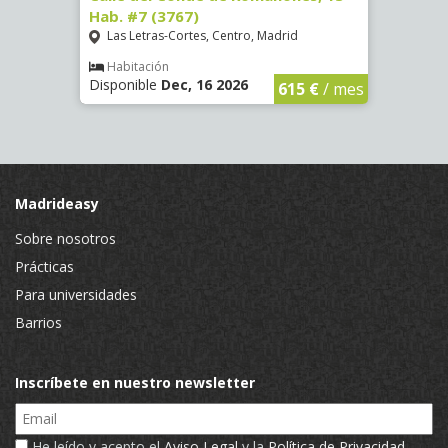
Hab. #7 (3767)
(1472
Las Letras-Cortes, Centro, Madrid
Chue
Habitación
Hab
Disponible
Dec, 16 2026
Dispo
€
/ mes
615 €
/ mes
Madrideasy
Sobre nosotros
Prácticas
Para universidades
Barrios
Inscríbete en nuestro newsletter
Email
He leído y acepto el
Aviso Legal
y la
Política de Privacidad
.