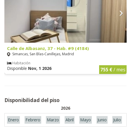
Calle de Albasanz, 37 - Hab. #9 (4184)
Simancas, San Blas-Canillejas, Madrid
Habitación
Disponible
Nov, 1 2026
755 €
/ mes
Disponibilidad del piso
2026
Enero
Febrero
Marzo
Abril
Mayo
Junio
Julio
A