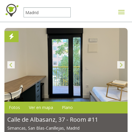
Mostr
Fotos
Ver en mapa
Plano
Calle de Albasanz, 37 - Room #11
Simancas, San Blas-Canillejas, Madrid