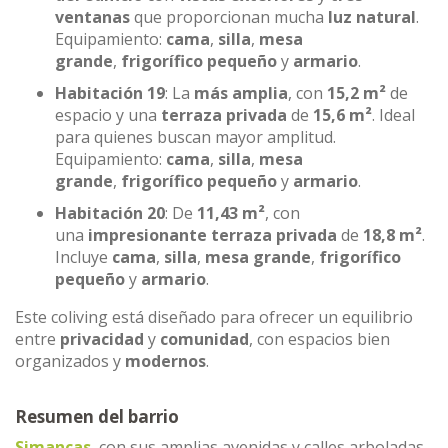
ventanas
que proporcionan mucha
luz natural
.
Equipamiento:
cama
,
silla
,
mesa
grande
,
frigorífico pequeño
y
armario
.
Habitación 19
: La
más amplia
, con
15,2 m²
de
espacio y una
terraza privada
de
15,6 m²
. Ideal
para quienes buscan mayor amplitud.
Equipamiento:
cama
,
silla
,
mesa
grande
,
frigorífico pequeño
y
armario
.
Habitación 20
: De
11,43 m²
, con
una
impresionante terraza privada
de
18,8 m²
.
Incluye
cama
,
silla
,
mesa grande
,
frigorífico
pequeño
y
armario
.
Este coliving está diseñado para ofrecer un equilibrio
entre
privacidad
y
comunidad
, con espacios bien
organizados y
modernos
.
Resumen del barrio
Simancas
, con sus amplias avenidas y calles arboladas,