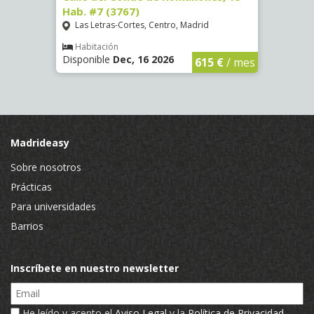
Hab. #7 (3767)
(1472
Las Letras-Cortes, Centro, Madrid
Chue
Habitación
Hab
Disponible
Dec, 16 2026
Dispo
€
/ mes
615 €
/ mes
Madrideasy
Sobre nosotros
Prácticas
Para universidades
Barrios
Inscríbete en nuestro newsletter
Email
He leído y acepto el
Aviso Legal
y la
Política de Privacidad
.