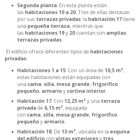
Segunda planta
: En esta planta están
las
habitaciones 10 a 20
. Tres de ellas destacan
por sus
terrazas privadas
: la
habitación 17
tiene
una
pequeña terraza
, mientras que
las
habitaciones 19
y
20
cuentan con
amplias
terrazas privadas
.
El edificio ofrece diferentes tipos de
habitaciones
privadas
:
Habitaciones 1 a 15
: Con un área de
10,5 m²
,
estas habitaciones están equipadas con
una
cama
,
silla
,
mesa grande
,
frigorífico
pequeño
,
armario
y
cortina interior
.
Habitación 17
: Con
12,25 m²
y una
terraza
privada
de
6,15 m²
, equipada
con
cama
,
silla
,
mesa grande
,
frigorífico
pequeño
y
armario
.
Habitación 18
: De
13 m²
, ubicada en la
esquina
del edificio
con
vistas exteriores
y
tres