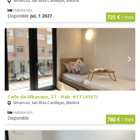
Simancas, San Blas-Canillejas, Madrid
Habitación
Disponible
Jul, 1 2027
725 €
/ mes
Calle de Albasanz, 37 - Hab. #17 (4167)
Simancas, San Blas-Canillejas, Madrid
Habitación
Disponible
780 €
/ mes