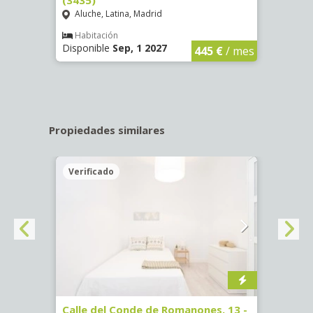
Aluche, Latina, Madrid
Aluc
€
/ mes
Habitación
Hab
Disponible
Sep, 1 2027
Dispo
445 €
/ mes
Propiedades similares
Verificado
Veri
ab.
Calle del Conde de Romanones, 13 -
Calle