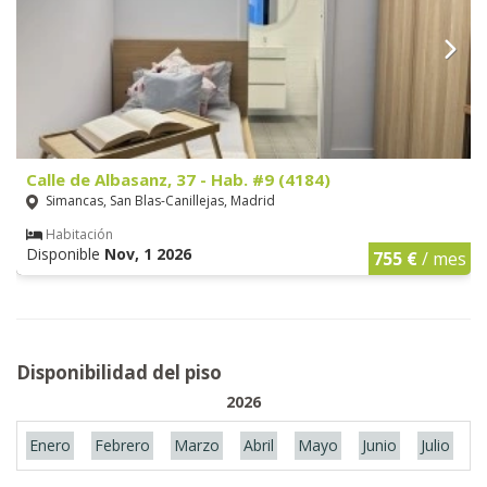
Calle de Albasanz, 37 - Hab. #9 (4184)
Simancas, San Blas-Canillejas, Madrid
Habitación
Disponible
Nov, 1 2026
755 €
/ mes
Disponibilidad del piso
2026
Enero
Febrero
Marzo
Abril
Mayo
Junio
Julio
A