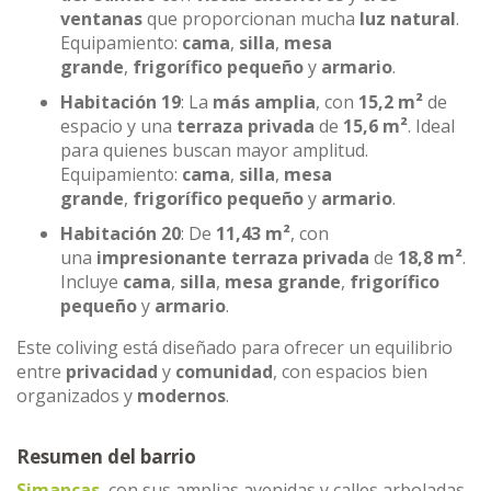
ventanas
que proporcionan mucha
luz natural
.
Equipamiento:
cama
,
silla
,
mesa
grande
,
frigorífico pequeño
y
armario
.
Habitación 19
: La
más amplia
, con
15,2 m²
de
espacio y una
terraza privada
de
15,6 m²
. Ideal
para quienes buscan mayor amplitud.
Equipamiento:
cama
,
silla
,
mesa
grande
,
frigorífico pequeño
y
armario
.
Habitación 20
: De
11,43 m²
, con
una
impresionante terraza privada
de
18,8 m²
.
Incluye
cama
,
silla
,
mesa grande
,
frigorífico
pequeño
y
armario
.
Este coliving está diseñado para ofrecer un equilibrio
entre
privacidad
y
comunidad
, con espacios bien
organizados y
modernos
.
Resumen del barrio
Simancas
, con sus amplias avenidas y calles arboladas,