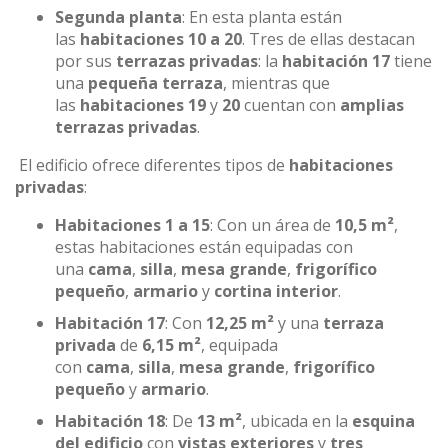
Segunda planta
: En esta planta están
las
habitaciones 10 a 20
. Tres de ellas destacan
por sus
terrazas privadas
: la
habitación 17
tiene
una
pequeña terraza
, mientras que
las
habitaciones 19
y
20
cuentan con
amplias
terrazas privadas
.
El edificio ofrece diferentes tipos de
habitaciones
privadas
:
Habitaciones 1 a 15
: Con un área de
10,5 m²
,
estas habitaciones están equipadas con
una
cama
,
silla
,
mesa grande
,
frigorífico
pequeño
,
armario
y
cortina interior
.
Habitación 17
: Con
12,25 m²
y una
terraza
privada
de
6,15 m²
, equipada
con
cama
,
silla
,
mesa grande
,
frigorífico
pequeño
y
armario
.
Habitación 18
: De
13 m²
, ubicada en la
esquina
del edificio
con
vistas exteriores
y
tres