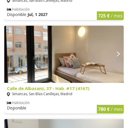
Simancas, San Blas-Canillejas, Madrid
Habitación
Disponible
Jul, 1 2027
725 €
/ mes
Calle de Albasanz, 37 - Hab. #17 (4167)
Simancas, San Blas-Canillejas, Madrid
Habitación
Disponible
780 €
/ mes