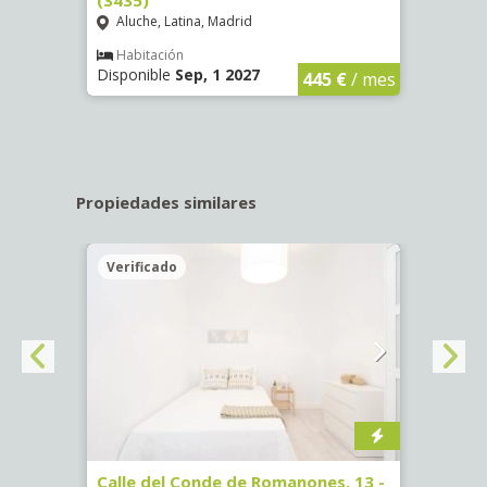
Aluche, Latina, Madrid
Aluc
€
/ mes
Habitación
Hab
Disponible
Sep, 1 2027
Dispo
445 €
/ mes
Propiedades similares
Verificado
Veri
ab.
Calle del Conde de Romanones, 13 -
Calle