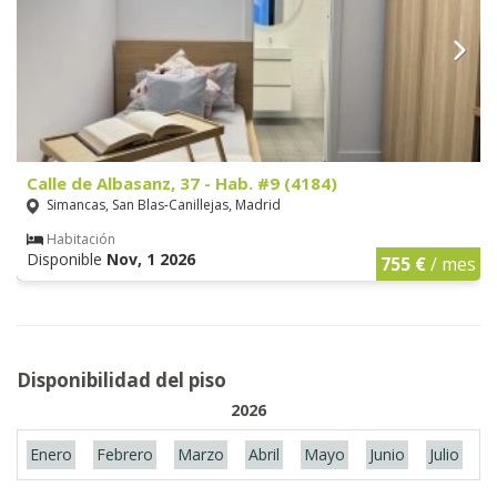
Calle de Albasanz, 37 - Hab. #9 (4184)
Simancas, San Blas-Canillejas, Madrid
Habitación
Disponible
Nov, 1 2026
755 €
/ mes
Disponibilidad del piso
2026
Enero
Febrero
Marzo
Abril
Mayo
Junio
Julio
A