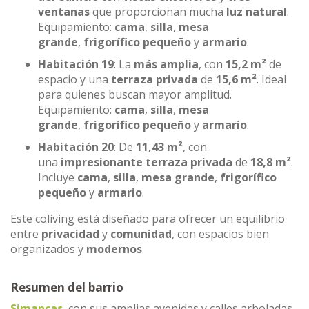
ventanas
que proporcionan mucha
luz natural
.
Equipamiento:
cama
,
silla
,
mesa
grande
,
frigorífico pequeño
y
armario
.
Habitación 19
: La
más amplia
, con
15,2 m²
de
espacio y una
terraza privada
de
15,6 m²
. Ideal
para quienes buscan mayor amplitud.
Equipamiento:
cama
,
silla
,
mesa
grande
,
frigorífico pequeño
y
armario
.
Habitación 20
: De
11,43 m²
, con
una
impresionante terraza privada
de
18,8 m²
.
Incluye
cama
,
silla
,
mesa grande
,
frigorífico
pequeño
y
armario
.
Este coliving está diseñado para ofrecer un equilibrio
entre
privacidad
y
comunidad
, con espacios bien
organizados y
modernos
.
Resumen del barrio
Simancas
, con sus amplias avenidas y calles arboladas,