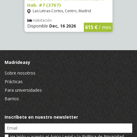
Hab. #7 (3767)
(1472
Las Letras-Cortes, Centro, Madrid
Chue
Habitación
Hab
Disponible
Dec, 16 2026
Dispo
€
/ mes
615 €
/ mes
Madrideasy
Sobre nosotros
Prácticas
Para universidades
Barrios
Inscríbete en nuestro newsletter
Email
He leído y acepto el
Aviso Legal
y la
Política de Privacidad
.