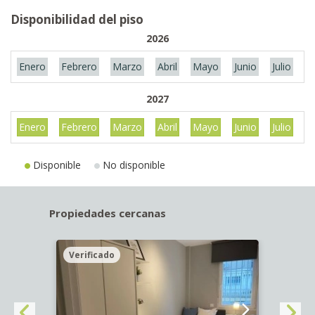
Disponibilidad del piso
2026
Enero
Febrero
Marzo
Abril
Mayo
Junio
Julio
A
2027
Enero
Febrero
Marzo
Abril
Mayo
Junio
Julio
A
Disponible
No disponible
Propiedades cercanas
Verificado
Veri