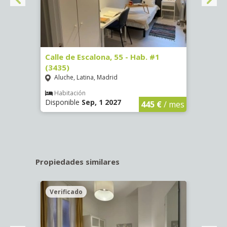
63)
Calle de Escalona, 55 - Hab. #1
Calle
(3435)
(3436
Aluche, Latina, Madrid
Aluc
€
/ mes
Habitación
Hab
Disponible
Sep, 1 2027
Dispo
445 €
/ mes
Propiedades similares
Verificado
Veri