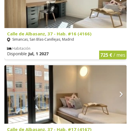
Calle de Albasanz, 37 - Hab. #16 (4166)
Simancas, San Blas-Canillejas, Madrid
Habitación
Disponible
Jul, 1 2027
725 €
/ mes
Calle de Albasanz, 37 - Hab. #17 (4167)