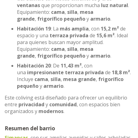
ventanas
que proporcionan mucha
luz natural
.
Equipamiento:
cama
,
silla
,
mesa
grande
,
frigorífico pequeño
y
armario
.
Habitación 19
: La
más amplia
, con
15,2 m²
de
espacio y una
terraza privada
de
15,6 m²
. Ideal
para quienes buscan mayor amplitud.
Equipamiento:
cama
,
silla
,
mesa
grande
,
frigorífico pequeño
y
armario
.
Habitación 20
: De
11,43 m²
, con
una
impresionante terraza privada
de
18,8 m²
.
Incluye
cama
,
silla
,
mesa grande
,
frigorífico
pequeño
y
armario
.
Este coliving está diseñado para ofrecer un equilibrio
entre
privacidad
y
comunidad
, con espacios bien
organizados y
modernos
.
Resumen del barrio
Simancas
, con sus amplias avenidas y calles arboladas,