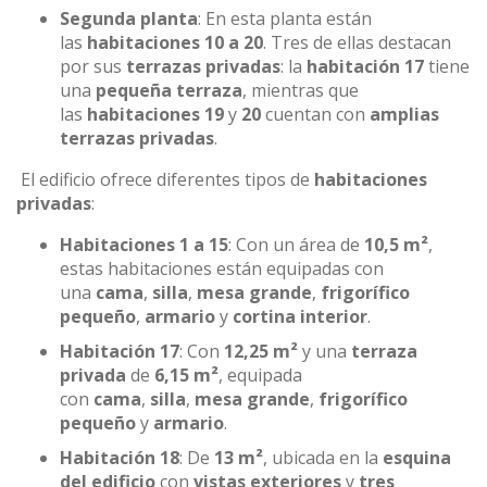
Segunda planta
: En esta planta están
las
habitaciones 10 a 20
. Tres de ellas destacan
por sus
terrazas privadas
: la
habitación 17
tiene
una
pequeña terraza
, mientras que
las
habitaciones 19
y
20
cuentan con
amplias
terrazas privadas
.
El edificio ofrece diferentes tipos de
habitaciones
privadas
:
Habitaciones 1 a 15
: Con un área de
10,5 m²
,
estas habitaciones están equipadas con
una
cama
,
silla
,
mesa grande
,
frigorífico
pequeño
,
armario
y
cortina interior
.
Habitación 17
: Con
12,25 m²
y una
terraza
privada
de
6,15 m²
, equipada
con
cama
,
silla
,
mesa grande
,
frigorífico
pequeño
y
armario
.
Habitación 18
: De
13 m²
, ubicada en la
esquina
del edificio
con
vistas exteriores
y
tres