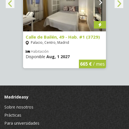
 13 -
Calle de Bailén, 49 - Hab. #1 (3729)
Cuest
(3321
Palacio, Centro, Madrid
Mala
Habitación
Disponible
Aug, 1 2027
Hab
Dispon
€
/ mes
665 €
/ mes
Madrideasy
Sobre nosotros
Prácticas
Para universidades