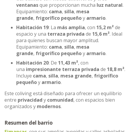
ventanas
que proporcionan mucha
luz natural
.
Equipamiento:
cama
,
silla
,
mesa
grande
,
frigorífico pequeño
y
armario
.
Habitación 19
: La
más amplia
, con
15,2 m²
de
espacio y una
terraza privada
de
15,6 m²
. Ideal
para quienes buscan mayor amplitud.
Equipamiento:
cama
,
silla
,
mesa
grande
,
frigorífico pequeño
y
armario
.
Habitación 20
: De
11,43 m²
, con
una
impresionante terraza privada
de
18,8 m²
.
Incluye
cama
,
silla
,
mesa grande
,
frigorífico
pequeño
y
armario
.
Este coliving está diseñado para ofrecer un equilibrio
entre
privacidad
y
comunidad
, con espacios bien
organizados y
modernos
.
Resumen del barrio
Simancas
, con sus amplias avenidas y calles arboladas,