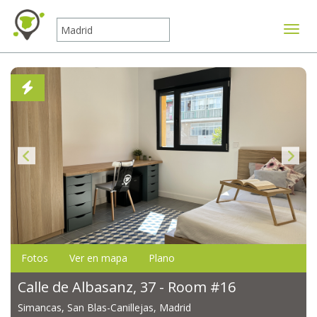
Mostr
Fotos
Ver en mapa
Plano
Calle de Albasanz, 37 - Room #16
Simancas, San Blas-Canillejas, Madrid