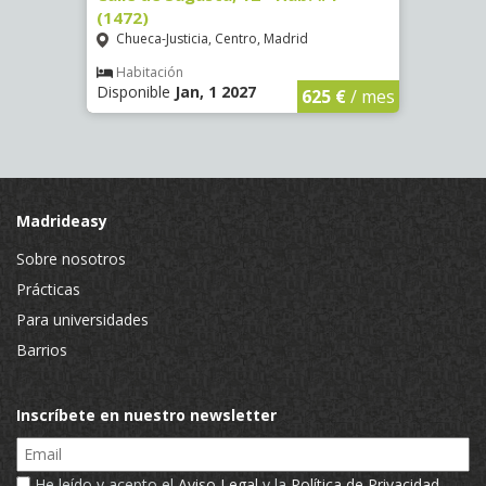
(1472)
(1473
Chueca-Justicia, Centro, Madrid
Chue
€
/ mes
Habitación
Hab
Disponible
Jan, 1 2027
Dispo
625 €
/ mes
Madrideasy
Sobre nosotros
Prácticas
Para universidades
Barrios
Inscríbete en nuestro newsletter
Email
He leído y acepto el
Aviso Legal
y la
Política de Privacidad
.