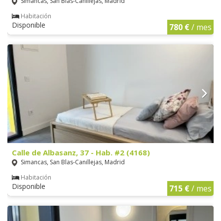
Simancas, San Blas-Canillejas, Madrid
Habitación
Disponible
780 €
/ mes
Calle de Albasanz, 37 - Hab. #2 (4168)
Simancas, San Blas-Canillejas, Madrid
Habitación
Disponible
715 €
/ mes