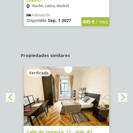
Aluche, Latina, Madrid
Aluc
€
/ mes
Habitación
Hab
Disponible
Sep, 1 2027
Dispo
445 €
/ mes
Propiedades similares
Verificado
Veri
3730)
Calle de Sagasta, 12 - Hab. #1
Calle