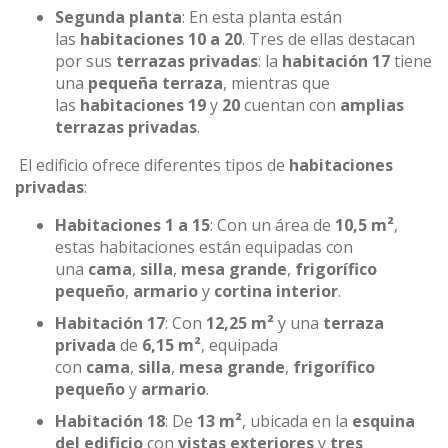
Segunda planta
: En esta planta están
las
habitaciones 10 a 20
. Tres de ellas destacan
por sus
terrazas privadas
: la
habitación 17
tiene
una
pequeña terraza
, mientras que
las
habitaciones 19
y
20
cuentan con
amplias
terrazas privadas
.
El edificio ofrece diferentes tipos de
habitaciones
privadas
:
Habitaciones 1 a 15
: Con un área de
10,5 m²
,
estas habitaciones están equipadas con
una
cama
,
silla
,
mesa grande
,
frigorífico
pequeño
,
armario
y
cortina interior
.
Habitación 17
: Con
12,25 m²
y una
terraza
privada
de
6,15 m²
, equipada
con
cama
,
silla
,
mesa grande
,
frigorífico
pequeño
y
armario
.
Habitación 18
: De
13 m²
, ubicada en la
esquina
del edificio
con
vistas exteriores
y
tres