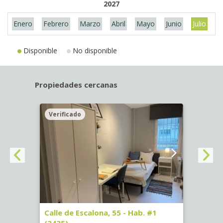
2027
Enero
Febrero
Marzo
Abril
Mayo
Junio
Julio
A
Disponible
No disponible
Propiedades cercanas
Verificado
Veri
63)
Calle de Escalona, 55 - Hab. #1
Calle
(3435)
(3436