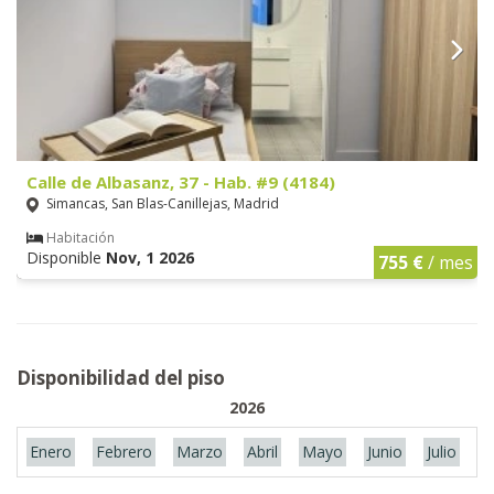
Calle de Albasanz, 37 - Hab. #9 (4184)
Simancas, San Blas-Canillejas, Madrid
Habitación
Disponible
Nov, 1 2026
755 €
/ mes
Disponibilidad del piso
2026
Enero
Febrero
Marzo
Abril
Mayo
Junio
Julio
A