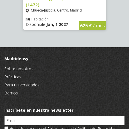
(1472)
(1473
Chueca-Justicia, Centro, Madrid
Chue
€
/ mes
Habitación
Hab
Disponible
Jan, 1 2027
Dispo
625 €
/ mes
Madrideasy
Sobre nosotros
Prácticas
Para universidades
Barrios
Inscríbete en nuestro newsletter
Email
He leído y acepto el
Aviso Legal
y la
Política de Privacidad
.