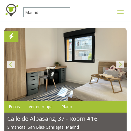
Mostr
Fotos
Ver en mapa
Plano
Calle de Albasanz, 37 - Room #16
Simancas, San Blas-Canillejas, Madrid