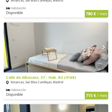
Simancas, San Blas-Canillejas, Madrid
Habitación
Disponible
780 €
/ mes
Calle de Albasanz, 37 - Hab. #2 (4168)
Simancas, San Blas-Canillejas, Madrid
Habitación
Disponible
715 €
/ mes