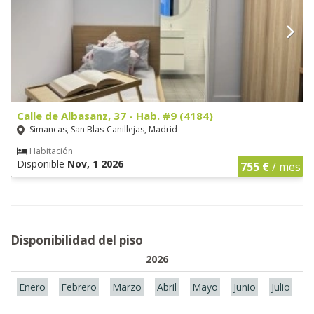
Calle de Albasanz, 37 - Hab. #9 (4184)
Simancas, San Blas-Canillejas, Madrid
Habitación
Disponible
Nov, 1 2026
755 €
/ mes
Disponibilidad del piso
2026
Enero
Febrero
Marzo
Abril
Mayo
Junio
Julio
A