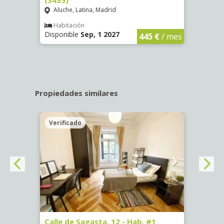
Aluche, Latina, Madrid
Aluc
€
/ mes
Habitación
Hab
Disponible
Sep, 1 2027
Dispo
445 €
/ mes
Propiedades similares
Verificado
Veri
3730)
Calle de Sagasta, 12 - Hab. #1
Calle