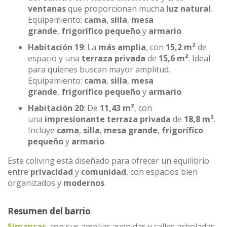
ventanas
que proporcionan mucha
luz natural
.
Equipamiento:
cama
,
silla
,
mesa
grande
,
frigorífico pequeño
y
armario
.
Habitación 19
: La
más amplia
, con
15,2 m²
de
espacio y una
terraza privada
de
15,6 m²
. Ideal
para quienes buscan mayor amplitud.
Equipamiento:
cama
,
silla
,
mesa
grande
,
frigorífico pequeño
y
armario
.
Habitación 20
: De
11,43 m²
, con
una
impresionante terraza privada
de
18,8 m²
.
Incluye
cama
,
silla
,
mesa grande
,
frigorífico
pequeño
y
armario
.
Este coliving está diseñado para ofrecer un equilibrio
entre
privacidad
y
comunidad
, con espacios bien
organizados y
modernos
.
Resumen del barrio
Simancas
, con sus amplias avenidas y calles arboladas,