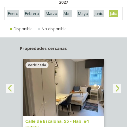
2027
Enero
Febrero
Marzo
Abril
Mayo
Junio
Julio
A
Disponible
No disponible
Propiedades cercanas
Verificado
Veri
63)
Calle de Escalona, 55 - Hab. #1
Calle
(3435)
(3436