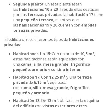
Segunda planta
: En esta planta están
las
habitaciones 10 a 20
. Tres de ellas destacan
por sus
terrazas privadas
: la
habitación 17
tiene
una
pequeña terraza
, mientras que
las
habitaciones 19
y
20
cuentan con
amplias
terrazas privadas
.
El edificio ofrece diferentes tipos de
habitaciones
privadas
:
Habitaciones 1 a 15
: Con un área de
10,5 m²
,
estas habitaciones están equipadas con
una
cama
,
silla
,
mesa grande
,
frigorífico
pequeño
,
armario
y
cortina interior
.
Habitación 17
: Con
12,25 m²
y una
terraza
privada
de
6,15 m²
, equipada
con
cama
,
silla
,
mesa grande
,
frigorífico
pequeño
y
armario
.
Habitación 18
: De
13 m²
, ubicada en la
esquina
del edificio
con
vistas exteriores
y
tres