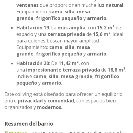
ventanas
que proporcionan mucha
luz natural
.
Equipamiento:
cama
,
silla
,
mesa
grande
,
frigorífico pequeño
y
armario
.
Habitación 19
: La
más amplia
, con
15,2 m²
de
espacio y una
terraza privada
de
15,6 m²
. Ideal
para quienes buscan mayor amplitud.
Equipamiento:
cama
,
silla
,
mesa
grande
,
frigorífico pequeño
y
armario
.
Habitación 20
: De
11,43 m²
, con
una
impresionante terraza privada
de
18,8 m²
.
Incluye
cama
,
silla
,
mesa grande
,
frigorífico
pequeño
y
armario
.
Este coliving está diseñado para ofrecer un equilibrio
entre
privacidad
y
comunidad
, con espacios bien
organizados y
modernos
.
Resumen del barrio
Simancas
, con sus amplias avenidas y calles arboladas,