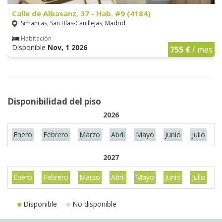
Calle de Albasanz, 37 - Hab. #9 (4184)
Simancas, San Blas-Canillejas, Madrid
Habitación
Disponible
Nov, 1 2026
755 €
/ mes
Disponibilidad del piso
2026
Enero
Febrero
Marzo
Abril
Mayo
Junio
Julio
A
2027
Enero
Febrero
Marzo
Abril
Mayo
Junio
Julio
A
Disponible
No disponible