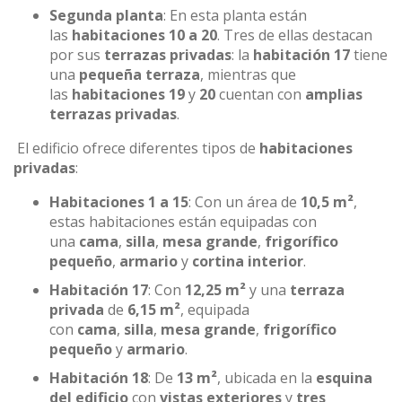
Segunda planta
: En esta planta están
las
habitaciones 10 a 20
. Tres de ellas destacan
por sus
terrazas privadas
: la
habitación 17
tiene
una
pequeña terraza
, mientras que
las
habitaciones 19
y
20
cuentan con
amplias
terrazas privadas
.
El edificio ofrece diferentes tipos de
habitaciones
privadas
:
Habitaciones 1 a 15
: Con un área de
10,5 m²
,
estas habitaciones están equipadas con
una
cama
,
silla
,
mesa grande
,
frigorífico
pequeño
,
armario
y
cortina interior
.
Habitación 17
: Con
12,25 m²
y una
terraza
privada
de
6,15 m²
, equipada
con
cama
,
silla
,
mesa grande
,
frigorífico
pequeño
y
armario
.
Habitación 18
: De
13 m²
, ubicada en la
esquina
del edificio
con
vistas exteriores
y
tres