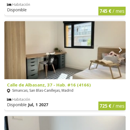
Habitación
Disponible
745 €
/ mes
Calle de Albasanz, 37 - Hab. #16 (4166)
Simancas, San Blas-Canillejas, Madrid
Habitación
Disponible
Jul, 1 2027
725 €
/ mes