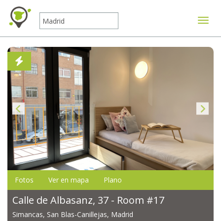
Mostr
Fotos
Ver en mapa
Plano
Calle de Albasanz, 37 - Room #17
Simancas, San Blas-Canillejas, Madrid