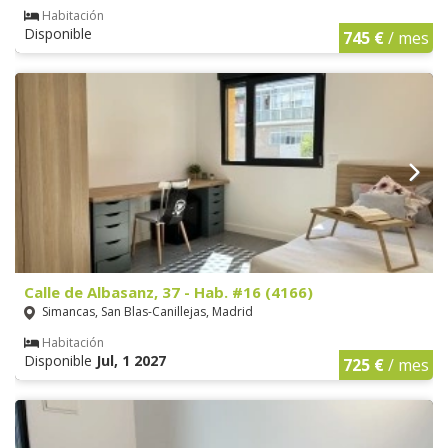
Habitación
Disponible
745 €
/ mes
Calle de Albasanz, 37 - Hab. #16 (4166)
Simancas, San Blas-Canillejas, Madrid
Habitación
Disponible
Jul, 1 2027
725 €
/ mes