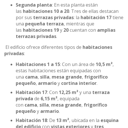
Segunda planta
: En esta planta están
las
habitaciones 10 a 20
. Tres de ellas destacan
por sus
terrazas privadas
: la
habitación 17
tiene
una
pequeña terraza
, mientras que
las
habitaciones 19
y
20
cuentan con
amplias
terrazas privadas
.
El edificio ofrece diferentes tipos de
habitaciones
privadas
:
Habitaciones 1 a 15
: Con un área de
10,5 m²
,
estas habitaciones están equipadas con
una
cama
,
silla
,
mesa grande
,
frigorífico
pequeño
,
armario
y
cortina interior
.
Habitación 17
: Con
12,25 m²
y una
terraza
privada
de
6,15 m²
, equipada
con
cama
,
silla
,
mesa grande
,
frigorífico
pequeño
y
armario
.
Habitación 18
: De
13 m²
, ubicada en la
esquina
del edificio
con
vistas exteriores
y
tres