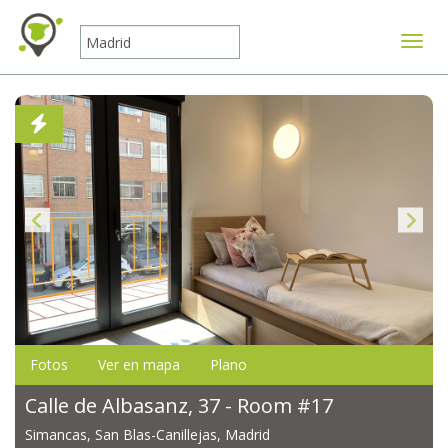
Mostr
Fotos
Ver en mapa
Plano
Calle de Albasanz, 37 - Room #17
Simancas, San Blas-Canillejas, Madrid