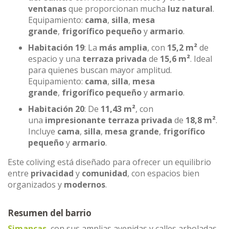
ventanas
que proporcionan mucha
luz natural
.
Equipamiento:
cama
,
silla
,
mesa
grande
,
frigorífico pequeño
y
armario
.
Habitación 19
: La
más amplia
, con
15,2 m²
de
espacio y una
terraza privada
de
15,6 m²
. Ideal
para quienes buscan mayor amplitud.
Equipamiento:
cama
,
silla
,
mesa
grande
,
frigorífico pequeño
y
armario
.
Habitación 20
: De
11,43 m²
, con
una
impresionante terraza privada
de
18,8 m²
.
Incluye
cama
,
silla
,
mesa grande
,
frigorífico
pequeño
y
armario
.
Este coliving está diseñado para ofrecer un equilibrio
entre
privacidad
y
comunidad
, con espacios bien
organizados y
modernos
.
Resumen del barrio
Simancas
, con sus amplias avenidas y calles arboladas,