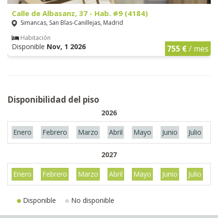
Calle de Albasanz, 37 - Hab. #9 (4184)
Simancas, San Blas-Canillejas, Madrid
Habitación
Disponible
Nov, 1 2026
755 €
/ mes
Disponibilidad del piso
2026
Enero
Febrero
Marzo
Abril
Mayo
Junio
Julio
A
2027
Enero
Febrero
Marzo
Abril
Mayo
Junio
Julio
A
Disponible
No disponible