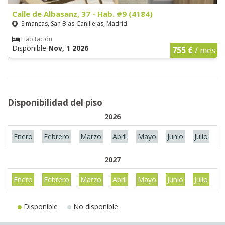
Calle de Albasanz, 37 - Hab. #9 (4184)
Simancas, San Blas-Canillejas, Madrid
Habitación
Disponible
Nov, 1 2026
755 €
/ mes
Disponibilidad del piso
2026
Enero
Febrero
Marzo
Abril
Mayo
Junio
Julio
A
2027
Enero
Febrero
Marzo
Abril
Mayo
Junio
Julio
A
Disponible
No disponible