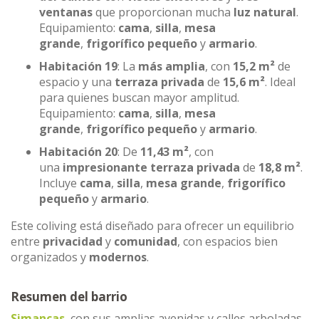
ventanas
que proporcionan mucha
luz natural
.
Equipamiento:
cama
,
silla
,
mesa
grande
,
frigorífico pequeño
y
armario
.
Habitación 19
: La
más amplia
, con
15,2 m²
de
espacio y una
terraza privada
de
15,6 m²
. Ideal
para quienes buscan mayor amplitud.
Equipamiento:
cama
,
silla
,
mesa
grande
,
frigorífico pequeño
y
armario
.
Habitación 20
: De
11,43 m²
, con
una
impresionante terraza privada
de
18,8 m²
.
Incluye
cama
,
silla
,
mesa grande
,
frigorífico
pequeño
y
armario
.
Este coliving está diseñado para ofrecer un equilibrio
entre
privacidad
y
comunidad
, con espacios bien
organizados y
modernos
.
Resumen del barrio
Simancas
, con sus amplias avenidas y calles arboladas,