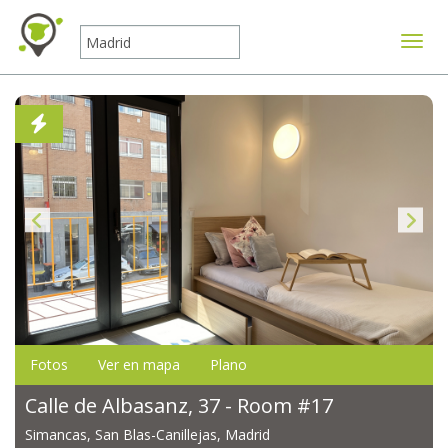
Mostr
Fotos
Ver en mapa
Plano
Calle de Albasanz, 37 - Room #17
Simancas, San Blas-Canillejas, Madrid