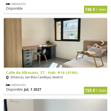
Habitación
Disponible
745 €
/ mes
Calle de Albasanz, 37 - Hab. #16 (4166)
Simancas, San Blas-Canillejas, Madrid
Habitación
Disponible
Jul, 1 2027
725 €
/ mes