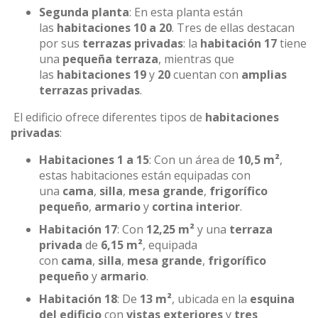
Segunda planta
: En esta planta están
las
habitaciones 10 a 20
. Tres de ellas destacan
por sus
terrazas privadas
: la
habitación 17
tiene
una
pequeña terraza
, mientras que
las
habitaciones 19
y
20
cuentan con
amplias
terrazas privadas
.
El edificio ofrece diferentes tipos de
habitaciones
privadas
:
Habitaciones 1 a 15
: Con un área de
10,5 m²
,
estas habitaciones están equipadas con
una
cama
,
silla
,
mesa grande
,
frigorífico
pequeño
,
armario
y
cortina interior
.
Habitación 17
: Con
12,25 m²
y una
terraza
privada
de
6,15 m²
, equipada
con
cama
,
silla
,
mesa grande
,
frigorífico
pequeño
y
armario
.
Habitación 18
: De
13 m²
, ubicada en la
esquina
del edificio
con
vistas exteriores
y
tres