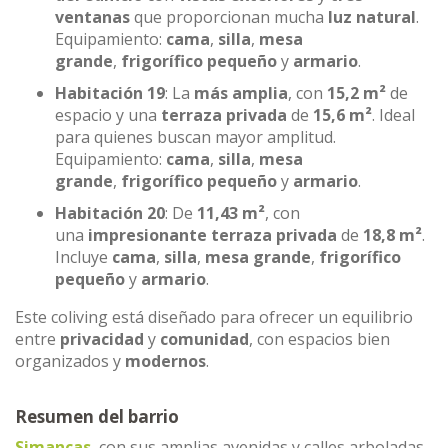
ventanas
que proporcionan mucha
luz natural
.
Equipamiento:
cama
,
silla
,
mesa
grande
,
frigorífico pequeño
y
armario
.
Habitación 19
: La
más amplia
, con
15,2 m²
de
espacio y una
terraza privada
de
15,6 m²
. Ideal
para quienes buscan mayor amplitud.
Equipamiento:
cama
,
silla
,
mesa
grande
,
frigorífico pequeño
y
armario
.
Habitación 20
: De
11,43 m²
, con
una
impresionante terraza privada
de
18,8 m²
.
Incluye
cama
,
silla
,
mesa grande
,
frigorífico
pequeño
y
armario
.
Este coliving está diseñado para ofrecer un equilibrio
entre
privacidad
y
comunidad
, con espacios bien
organizados y
modernos
.
Resumen del barrio
Simancas
, con sus amplias avenidas y calles arboladas,