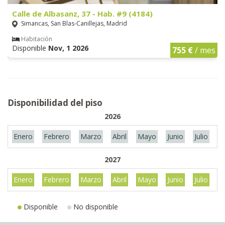
Calle de Albasanz, 37 - Hab. #9 (4184)
Simancas, San Blas-Canillejas, Madrid
Habitación
Disponible
Nov, 1 2026
755 €
/ mes
Disponibilidad del piso
2026
Enero
Febrero
Marzo
Abril
Mayo
Junio
Julio
A
2027
Enero
Febrero
Marzo
Abril
Mayo
Junio
Julio
A
Disponible
No disponible