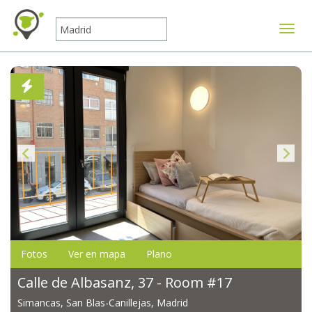
Mostr
Fotos
Ver en mapa
Plano
Calle de Albasanz, 37 - Room #17
Simancas, San Blas-Canillejas, Madrid