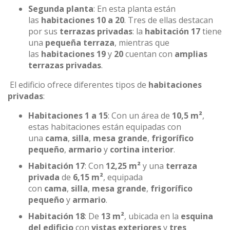
Segunda planta
: En esta planta están
las
habitaciones 10 a 20
. Tres de ellas destacan
por sus
terrazas privadas
: la
habitación 17
tiene
una
pequeña terraza
, mientras que
las
habitaciones 19
y
20
cuentan con
amplias
terrazas privadas
.
El edificio ofrece diferentes tipos de
habitaciones
privadas
:
Habitaciones 1 a 15
: Con un área de
10,5 m²
,
estas habitaciones están equipadas con
una
cama
,
silla
,
mesa grande
,
frigorífico
pequeño
,
armario
y
cortina interior
.
Habitación 17
: Con
12,25 m²
y una
terraza
privada
de
6,15 m²
, equipada
con
cama
,
silla
,
mesa grande
,
frigorífico
pequeño
y
armario
.
Habitación 18
: De
13 m²
, ubicada en la
esquina
del edificio
con
vistas exteriores
y
tres