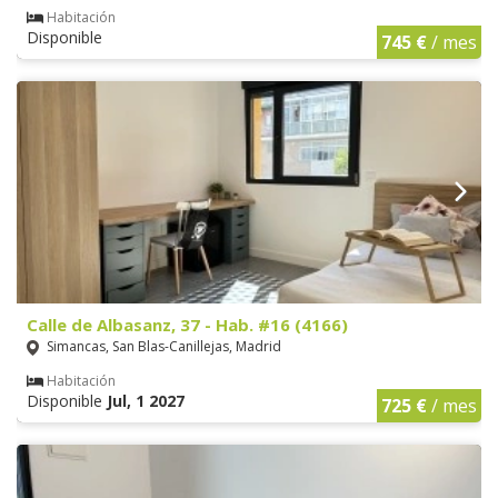
Habitación
Disponible
745 €
/ mes
Calle de Albasanz, 37 - Hab. #16 (4166)
Simancas, San Blas-Canillejas, Madrid
Habitación
Disponible
Jul, 1 2027
725 €
/ mes