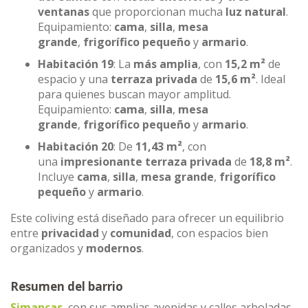
ventanas
que proporcionan mucha
luz natural
.
Equipamiento:
cama
,
silla
,
mesa
grande
,
frigorífico pequeño
y
armario
.
Habitación 19
: La
más amplia
, con
15,2 m²
de
espacio y una
terraza privada
de
15,6 m²
. Ideal
para quienes buscan mayor amplitud.
Equipamiento:
cama
,
silla
,
mesa
grande
,
frigorífico pequeño
y
armario
.
Habitación 20
: De
11,43 m²
, con
una
impresionante terraza privada
de
18,8 m²
.
Incluye
cama
,
silla
,
mesa grande
,
frigorífico
pequeño
y
armario
.
Este coliving está diseñado para ofrecer un equilibrio
entre
privacidad
y
comunidad
, con espacios bien
organizados y
modernos
.
Resumen del barrio
Simancas
, con sus amplias avenidas y calles arboladas,