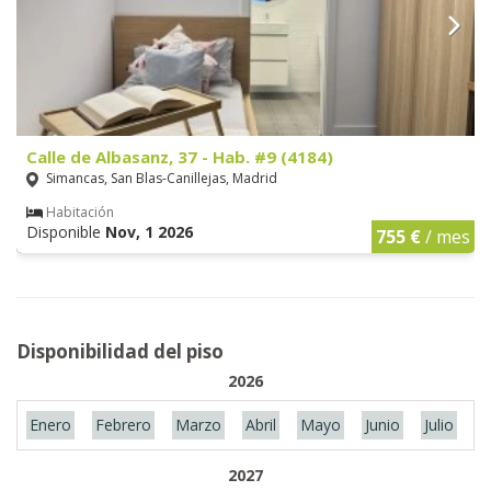
Calle de Albasanz, 37 - Hab. #9 (4184)
Simancas, San Blas-Canillejas, Madrid
Habitación
Disponible
Nov, 1 2026
755 €
/ mes
Disponibilidad del piso
2026
Enero
Febrero
Marzo
Abril
Mayo
Junio
Julio
A
2027