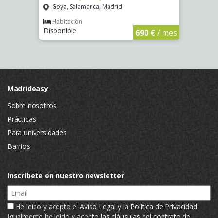
Goya, Salamanca, Madrid
Pala
Habitación
Hab
Disponible
Dispon
€
/ mes
690 €
/ mes
Madrideasy
Sobre nosotros
Prácticas
Para universidades
Barrios
Inscríbete en nuestro newsletter
Email
He leído y acepto el
Aviso Legal
y la
Política de Privacidad
.
Igualmente he leído y acepto
las cláusulas del contrato de