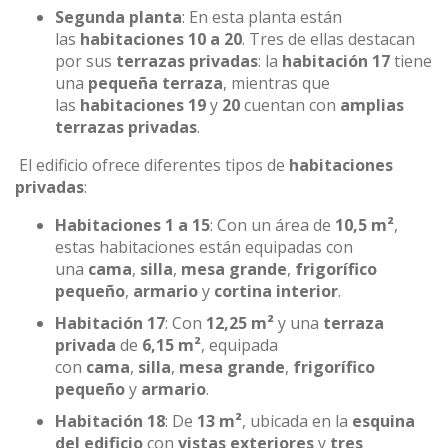
Segunda planta
: En esta planta están
las
habitaciones 10 a 20
. Tres de ellas destacan
por sus
terrazas privadas
: la
habitación 17
tiene
una
pequeña terraza
, mientras que
las
habitaciones 19
y
20
cuentan con
amplias
terrazas privadas
.
El edificio ofrece diferentes tipos de
habitaciones
privadas
:
Habitaciones 1 a 15
: Con un área de
10,5 m²
,
estas habitaciones están equipadas con
una
cama
,
silla
,
mesa grande
,
frigorífico
pequeño
,
armario
y
cortina interior
.
Habitación 17
: Con
12,25 m²
y una
terraza
privada
de
6,15 m²
, equipada
con
cama
,
silla
,
mesa grande
,
frigorífico
pequeño
y
armario
.
Habitación 18
: De
13 m²
, ubicada en la
esquina
del edificio
con
vistas exteriores
y
tres