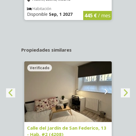
€
/ mes
Habitación
Hab
Disponible
Sep, 1 2027
Dispo
445 €
/ mes
Propiedades similares
Verificado
Veri
Calle del Jardín de San Federico, 13
Calle
- Hab. #2 (4208)
(3739