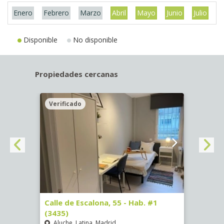
Enero
Febrero
Marzo
Abril
Mayo
Junio
Julio
A
Disponible
No disponible
Propiedades cercanas
Verificado
Veri
63)
Calle de Escalona, 55 - Hab. #1
Calle
(3435)
(3436
Aluche, Latina, Madrid
Aluc