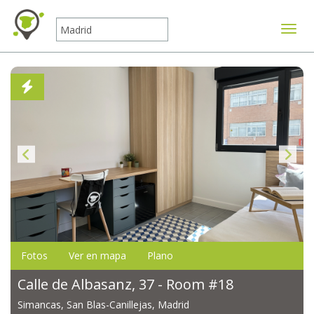
Mostr
Fotos
Ver en mapa
Plano
Calle de Albasanz, 37 - Room #18
Simancas, San Blas-Canillejas, Madrid