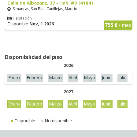
Calle de Albasanz, 37 - Hab. #9 (4184)
Simancas, San Blas-Canillejas, Madrid
Habitación
Disponible
Nov, 1 2026
755 €
/ mes
Disponibilidad del piso
2026
Enero
Febrero
Marzo
Abril
Mayo
Junio
Julio
A
2027
Enero
Febrero
Marzo
Abril
Mayo
Junio
Julio
A
Disponible
No disponible