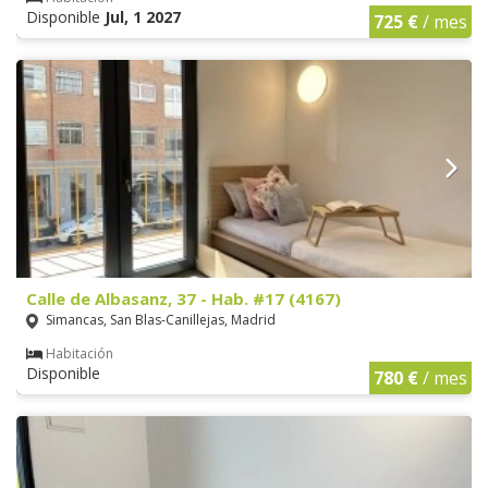
Disponible
Jul, 1 2027
725 €
/ mes
Calle de Albasanz, 37 - Hab. #17 (4167)
Simancas, San Blas-Canillejas, Madrid
Habitación
Disponible
780 €
/ mes