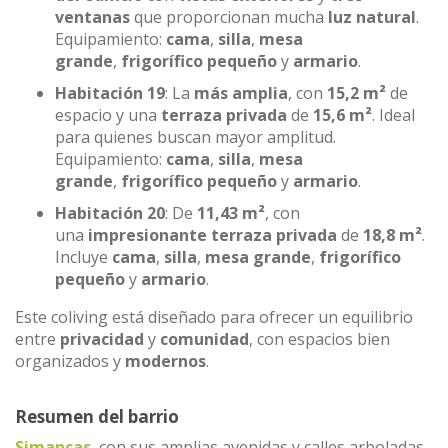
ventanas
que proporcionan mucha
luz natural
.
Equipamiento:
cama
,
silla
,
mesa
grande
,
frigorífico pequeño
y
armario
.
Habitación 19
: La
más amplia
, con
15,2 m²
de
espacio y una
terraza privada
de
15,6 m²
. Ideal
para quienes buscan mayor amplitud.
Equipamiento:
cama
,
silla
,
mesa
grande
,
frigorífico pequeño
y
armario
.
Habitación 20
: De
11,43 m²
, con
una
impresionante terraza privada
de
18,8 m²
.
Incluye
cama
,
silla
,
mesa grande
,
frigorífico
pequeño
y
armario
.
Este coliving está diseñado para ofrecer un equilibrio
entre
privacidad
y
comunidad
, con espacios bien
organizados y
modernos
.
Resumen del barrio
Simancas
, con sus amplias avenidas y calles arboladas,