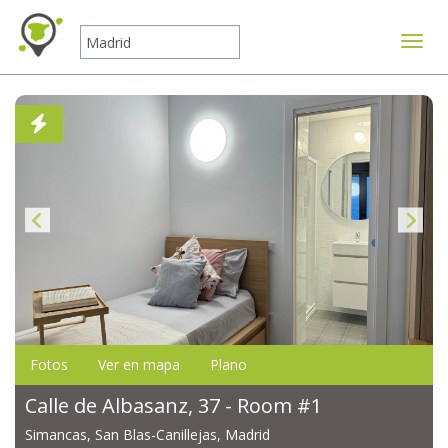
Mostr
Fotos
Ver en mapa
Plano
Calle de Albasanz, 37 - Room #1
Simancas, San Blas-Canillejas, Madrid