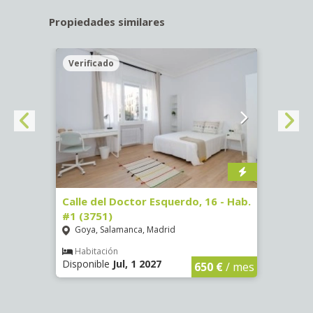
Propiedades similares
Verificado
Veri
#3
Calle del Doctor Esquerdo, 16 - Hab.
Calle
#1 (3751)
#5 (3
Goya, Salamanca, Madrid
Goya
Habitación
Hab
Disponible
Jul, 1 2027
Dispon
€
/ mes
650 €
/ mes