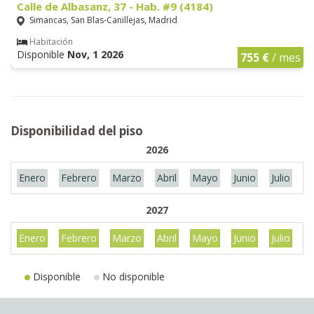
Calle de Albasanz, 37 - Hab. #9 (4184)
Simancas, San Blas-Canillejas, Madrid
Habitación
Disponible
Nov, 1 2026
755 €
/ mes
Disponibilidad del piso
2026
Enero
Febrero
Marzo
Abril
Mayo
Junio
Julio
A
2027
Enero
Febrero
Marzo
Abril
Mayo
Junio
Julio
A
Disponible
No disponible