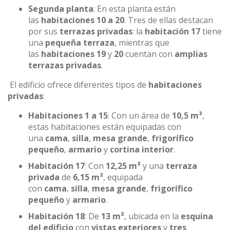
Segunda planta
: En esta planta están
las
habitaciones 10 a 20
. Tres de ellas destacan
por sus
terrazas privadas
: la
habitación 17
tiene
una
pequeña terraza
, mientras que
las
habitaciones 19
y
20
cuentan con
amplias
terrazas privadas
.
El edificio ofrece diferentes tipos de
habitaciones
privadas
:
Habitaciones 1 a 15
: Con un área de
10,5 m²
,
estas habitaciones están equipadas con
una
cama
,
silla
,
mesa grande
,
frigorífico
pequeño
,
armario
y
cortina interior
.
Habitación 17
: Con
12,25 m²
y una
terraza
privada
de
6,15 m²
, equipada
con
cama
,
silla
,
mesa grande
,
frigorífico
pequeño
y
armario
.
Habitación 18
: De
13 m²
, ubicada en la
esquina
del edificio
con
vistas exteriores
y
tres