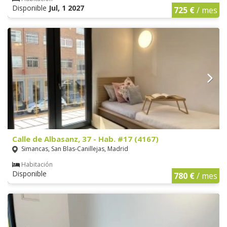
Disponible
Jul, 1 2027
725 €
/ mes
Calle de Albasanz, 37 - Hab. #17 (4167)
Simancas, San Blas-Canillejas, Madrid
Habitación
Disponible
780 €
/ mes