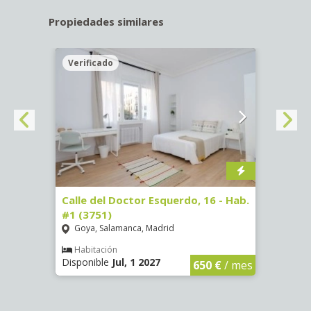
Propiedades similares
Verificado
Veri
#3
Calle del Doctor Esquerdo, 16 - Hab.
Calle
#1 (3751)
#5 (3
Goya, Salamanca, Madrid
Goya
Habitación
Hab
Disponible
Jul, 1 2027
Dispon
€
/ mes
650 €
/ mes