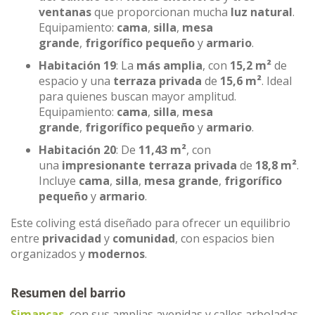
ventanas
que proporcionan mucha
luz natural
.
Equipamiento:
cama
,
silla
,
mesa
grande
,
frigorífico pequeño
y
armario
.
Habitación 19
: La
más amplia
, con
15,2 m²
de
espacio y una
terraza privada
de
15,6 m²
. Ideal
para quienes buscan mayor amplitud.
Equipamiento:
cama
,
silla
,
mesa
grande
,
frigorífico pequeño
y
armario
.
Habitación 20
: De
11,43 m²
, con
una
impresionante terraza privada
de
18,8 m²
.
Incluye
cama
,
silla
,
mesa grande
,
frigorífico
pequeño
y
armario
.
Este coliving está diseñado para ofrecer un equilibrio
entre
privacidad
y
comunidad
, con espacios bien
organizados y
modernos
.
Resumen del barrio
Simancas
, con sus amplias avenidas y calles arboladas,