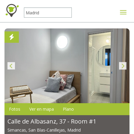
Mostr
Fotos
Ver en mapa
Plano
Calle de Albasanz, 37 - Room #1
Simancas, San Blas-Canillejas, Madrid