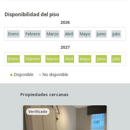
Disponibilidad del piso
2026
Enero
Febrero
Marzo
Abril
Mayo
Junio
Julio
A
2027
Enero
Febrero
Marzo
Abril
Mayo
Junio
Julio
A
Disponible
No disponible
Propiedades cercanas
Verificado
Veri