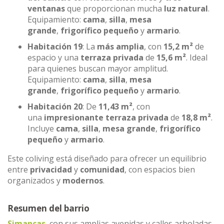
ventanas
que proporcionan mucha
luz natural
.
Equipamiento:
cama
,
silla
,
mesa
grande
,
frigorífico pequeño
y
armario
.
Habitación 19
: La
más amplia
, con
15,2 m²
de
espacio y una
terraza privada
de
15,6 m²
. Ideal
para quienes buscan mayor amplitud.
Equipamiento:
cama
,
silla
,
mesa
grande
,
frigorífico pequeño
y
armario
.
Habitación 20
: De
11,43 m²
, con
una
impresionante terraza privada
de
18,8 m²
.
Incluye
cama
,
silla
,
mesa grande
,
frigorífico
pequeño
y
armario
.
Este coliving está diseñado para ofrecer un equilibrio
entre
privacidad
y
comunidad
, con espacios bien
organizados y
modernos
.
Resumen del barrio
Simancas
, con sus amplias avenidas y calles arboladas,