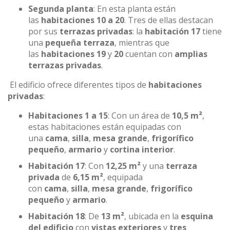
Segunda planta
: En esta planta están
las
habitaciones 10 a 20
. Tres de ellas destacan
por sus
terrazas privadas
: la
habitación 17
tiene
una
pequeña terraza
, mientras que
las
habitaciones 19
y
20
cuentan con
amplias
terrazas privadas
.
El edificio ofrece diferentes tipos de
habitaciones
privadas
:
Habitaciones 1 a 15
: Con un área de
10,5 m²
,
estas habitaciones están equipadas con
una
cama
,
silla
,
mesa grande
,
frigorífico
pequeño
,
armario
y
cortina interior
.
Habitación 17
: Con
12,25 m²
y una
terraza
privada
de
6,15 m²
, equipada
con
cama
,
silla
,
mesa grande
,
frigorífico
pequeño
y
armario
.
Habitación 18
: De
13 m²
, ubicada en la
esquina
del edificio
con
vistas exteriores
y
tres