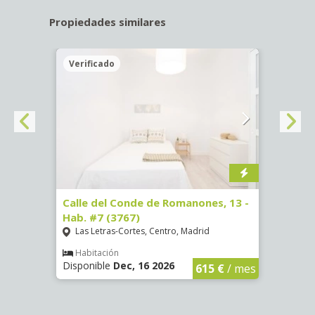
Propiedades similares
Verificado
Veri
ab.
Calle del Conde de Romanones, 13 -
Calle
Hab. #7 (3767)
(1472
Las Letras-Cortes, Centro, Madrid
Chue
Habitación
Hab
Disponible
Dec, 16 2026
Dispo
€
/ mes
615 €
/ mes