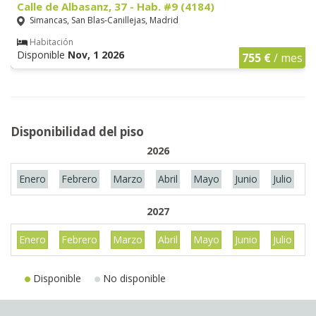
Calle de Albasanz, 37 - Hab. #9 (4184)
Simancas, San Blas-Canillejas, Madrid
Habitación
Disponible
Nov, 1 2026
755 €
/ mes
Disponibilidad del piso
2026
Enero
Febrero
Marzo
Abril
Mayo
Junio
Julio
A
2027
Enero
Febrero
Marzo
Abril
Mayo
Junio
Julio
A
Disponible
No disponible