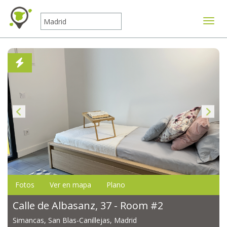
Mostr
Fotos
Ver en mapa
Plano
Calle de Albasanz, 37 - Room #2
Simancas, San Blas-Canillejas, Madrid