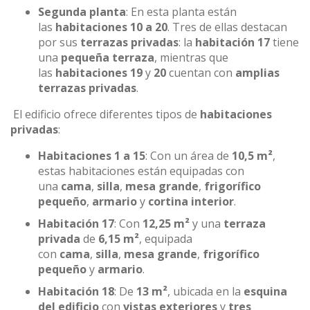
Segunda planta
: En esta planta están
las
habitaciones 10 a 20
. Tres de ellas destacan
por sus
terrazas privadas
: la
habitación 17
tiene
una
pequeña terraza
, mientras que
las
habitaciones 19
y
20
cuentan con
amplias
terrazas privadas
.
El edificio ofrece diferentes tipos de
habitaciones
privadas
:
Habitaciones 1 a 15
: Con un área de
10,5 m²
,
estas habitaciones están equipadas con
una
cama
,
silla
,
mesa grande
,
frigorífico
pequeño
,
armario
y
cortina interior
.
Habitación 17
: Con
12,25 m²
y una
terraza
privada
de
6,15 m²
, equipada
con
cama
,
silla
,
mesa grande
,
frigorífico
pequeño
y
armario
.
Habitación 18
: De
13 m²
, ubicada en la
esquina
del edificio
con
vistas exteriores
y
tres