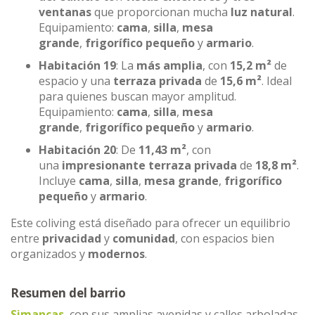
ventanas
que proporcionan mucha
luz natural
.
Equipamiento:
cama
,
silla
,
mesa
grande
,
frigorífico pequeño
y
armario
.
Habitación 19
: La
más amplia
, con
15,2 m²
de
espacio y una
terraza privada
de
15,6 m²
. Ideal
para quienes buscan mayor amplitud.
Equipamiento:
cama
,
silla
,
mesa
grande
,
frigorífico pequeño
y
armario
.
Habitación 20
: De
11,43 m²
, con
una
impresionante terraza privada
de
18,8 m²
.
Incluye
cama
,
silla
,
mesa grande
,
frigorífico
pequeño
y
armario
.
Este coliving está diseñado para ofrecer un equilibrio
entre
privacidad
y
comunidad
, con espacios bien
organizados y
modernos
.
Resumen del barrio
Simancas
, con sus amplias avenidas y calles arboladas,