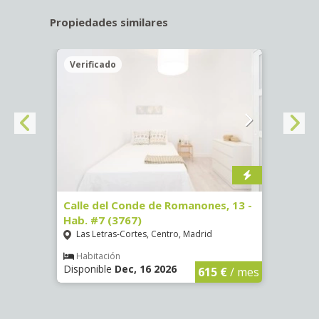
Propiedades similares
Verificado
Veri
ab.
Calle del Conde de Romanones, 13 -
Calle
Hab. #7 (3767)
(1472
Las Letras-Cortes, Centro, Madrid
Chue
Habitación
Hab
Disponible
Dec, 16 2026
Dispo
€
/ mes
615 €
/ mes