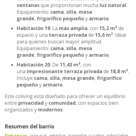
ventanas
que proporcionan mucha
luz natural
.
Equipamiento:
cama
,
silla
,
mesa
grande
,
frigorífico pequeño
y
armario
.
Habitación 19
: La
más amplia
, con
15,2 m²
de
espacio y una
terraza privada
de
15,6 m²
. Ideal
para quienes buscan mayor amplitud.
Equipamiento:
cama
,
silla
,
mesa
grande
,
frigorífico pequeño
y
armario
.
Habitación 20
: De
11,43 m²
, con
una
impresionante terraza privada
de
18,8 m²
.
Incluye
cama
,
silla
,
mesa grande
,
frigorífico
pequeño
y
armario
.
Este coliving está diseñado para ofrecer un equilibrio
entre
privacidad
y
comunidad
, con espacios bien
organizados y
modernos
.
Resumen del barrio
Simancas
, con sus amplias avenidas y calles arboladas,