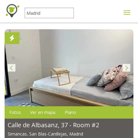
Mostr
Fotos
Ver en mapa
Plano
Calle de Albasanz, 37 - Room #2
Simancas, San Blas-Canillejas, Madrid