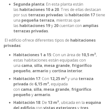
Segunda planta
: En esta planta están
las
habitaciones 10 a 20
. Tres de ellas destacan
por sus
terrazas privadas
: la
habitación 17
tiene
una
pequeña terraza
, mientras que
las
habitaciones 19
y
20
cuentan con
amplias
terrazas privadas
.
El edificio ofrece diferentes tipos de
habitaciones
privadas
:
Habitaciones 1 a 15
: Con un área de
10,5 m²
,
estas habitaciones están equipadas con
una
cama
,
silla
,
mesa grande
,
frigorífico
pequeño
,
armario
y
cortina interior
.
Habitación 17
: Con
12,25 m²
y una
terraza
privada
de
6,15 m²
, equipada
con
cama
,
silla
,
mesa grande
,
frigorífico
pequeño
y
armario
.
Habitación 18
: De
13 m²
, ubicada en la
esquina
del edificio
con
vistas exteriores
y
tres