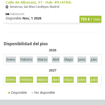
Calle de Albasanz, 37 - Hab. #9 (4184)
Simancas, San Blas-Canillejas, Madrid
Habitación
Disponible
Nov, 1 2026
755 €
/ mes
Disponibilidad del piso
2026
Enero
Febrero
Marzo
Abril
Mayo
Junio
Julio
A
2027
Enero
Febrero
Marzo
Abril
Mayo
Junio
Julio
A
Disponible
No disponible