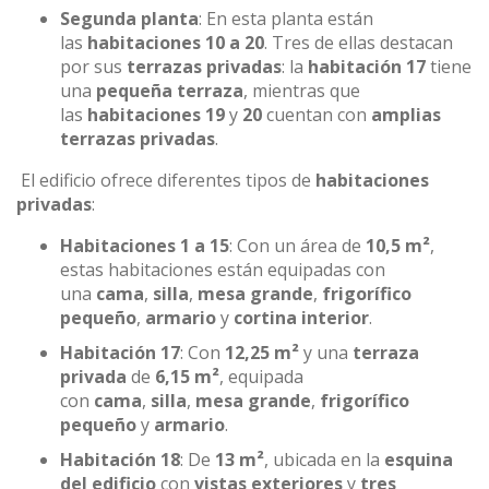
Segunda planta
: En esta planta están
las
habitaciones 10 a 20
. Tres de ellas destacan
por sus
terrazas privadas
: la
habitación 17
tiene
una
pequeña terraza
, mientras que
las
habitaciones 19
y
20
cuentan con
amplias
terrazas privadas
.
El edificio ofrece diferentes tipos de
habitaciones
privadas
:
Habitaciones 1 a 15
: Con un área de
10,5 m²
,
estas habitaciones están equipadas con
una
cama
,
silla
,
mesa grande
,
frigorífico
pequeño
,
armario
y
cortina interior
.
Habitación 17
: Con
12,25 m²
y una
terraza
privada
de
6,15 m²
, equipada
con
cama
,
silla
,
mesa grande
,
frigorífico
pequeño
y
armario
.
Habitación 18
: De
13 m²
, ubicada en la
esquina
del edificio
con
vistas exteriores
y
tres