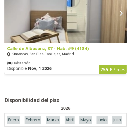
Calle de Albasanz, 37 - Hab. #9 (4184)
Simancas, San Blas-Canillejas, Madrid
Habitación
Disponible
Nov, 1 2026
755 €
/ mes
Disponibilidad del piso
2026
Enero
Febrero
Marzo
Abril
Mayo
Junio
Julio
A