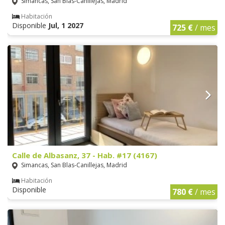
Simancas, San Blas-Canillejas, Madrid
Habitación
Disponible
Jul, 1 2027
725 €
/ mes
Calle de Albasanz, 37 - Hab. #17 (4167)
Simancas, San Blas-Canillejas, Madrid
Habitación
Disponible
780 €
/ mes