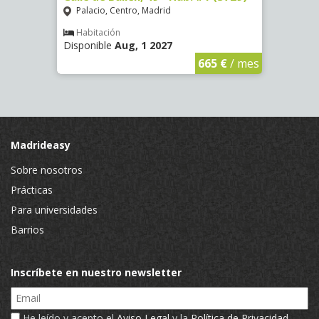
(3321
Palacio, Centro, Madrid
Mala
Habitación
Disponible
Aug, 1 2027
Hab
Dispon
€
/ mes
665 €
/ mes
Madrideasy
Sobre nosotros
Prácticas
Para universidades
Barrios
Inscríbete en nuestro newsletter
Email
He leído y acepto el
Aviso Legal
y la
Política de Privacidad
.