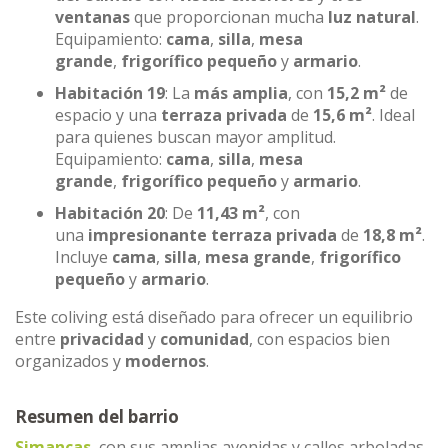
ventanas
que proporcionan mucha
luz natural
.
Equipamiento:
cama
,
silla
,
mesa
grande
,
frigorífico pequeño
y
armario
.
Habitación 19
: La
más amplia
, con
15,2 m²
de
espacio y una
terraza privada
de
15,6 m²
. Ideal
para quienes buscan mayor amplitud.
Equipamiento:
cama
,
silla
,
mesa
grande
,
frigorífico pequeño
y
armario
.
Habitación 20
: De
11,43 m²
, con
una
impresionante terraza privada
de
18,8 m²
.
Incluye
cama
,
silla
,
mesa grande
,
frigorífico
pequeño
y
armario
.
Este coliving está diseñado para ofrecer un equilibrio
entre
privacidad
y
comunidad
, con espacios bien
organizados y
modernos
.
Resumen del barrio
Simancas
, con sus amplias avenidas y calles arboladas,