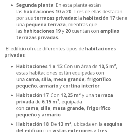
Segunda planta
: En esta planta están
las
habitaciones 10 a 20
. Tres de ellas destacan
por sus
terrazas privadas
: la
habitación 17
tiene
una
pequeña terraza
, mientras que
las
habitaciones 19
y
20
cuentan con
amplias
terrazas privadas
.
El edificio ofrece diferentes tipos de
habitaciones
privadas
:
Habitaciones 1 a 15
: Con un área de
10,5 m²
,
estas habitaciones están equipadas con
una
cama
,
silla
,
mesa grande
,
frigorífico
pequeño
,
armario
y
cortina interior
.
Habitación 17
: Con
12,25 m²
y una
terraza
privada
de
6,15 m²
, equipada
con
cama
,
silla
,
mesa grande
,
frigorífico
pequeño
y
armario
.
Habitación 18
: De
13 m²
, ubicada en la
esquina
del edificio
con
vistas exteriores
y
tres