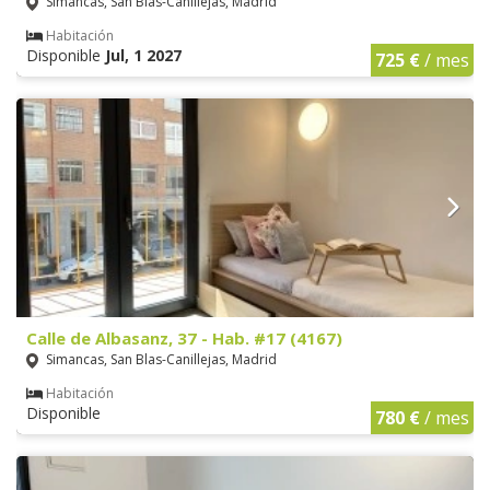
Simancas, San Blas-Canillejas, Madrid
Habitación
Disponible
Jul, 1 2027
725 €
/ mes
Calle de Albasanz, 37 - Hab. #17 (4167)
Simancas, San Blas-Canillejas, Madrid
Habitación
Disponible
780 €
/ mes