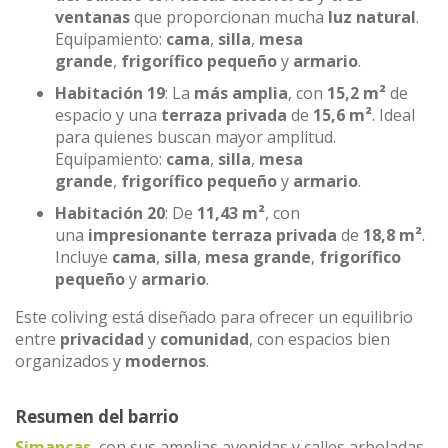
ventanas
que proporcionan mucha
luz natural
.
Equipamiento:
cama
,
silla
,
mesa
grande
,
frigorífico pequeño
y
armario
.
Habitación 19
: La
más amplia
, con
15,2 m²
de
espacio y una
terraza privada
de
15,6 m²
. Ideal
para quienes buscan mayor amplitud.
Equipamiento:
cama
,
silla
,
mesa
grande
,
frigorífico pequeño
y
armario
.
Habitación 20
: De
11,43 m²
, con
una
impresionante terraza privada
de
18,8 m²
.
Incluye
cama
,
silla
,
mesa grande
,
frigorífico
pequeño
y
armario
.
Este coliving está diseñado para ofrecer un equilibrio
entre
privacidad
y
comunidad
, con espacios bien
organizados y
modernos
.
Resumen del barrio
Simancas
, con sus amplias avenidas y calles arboladas,