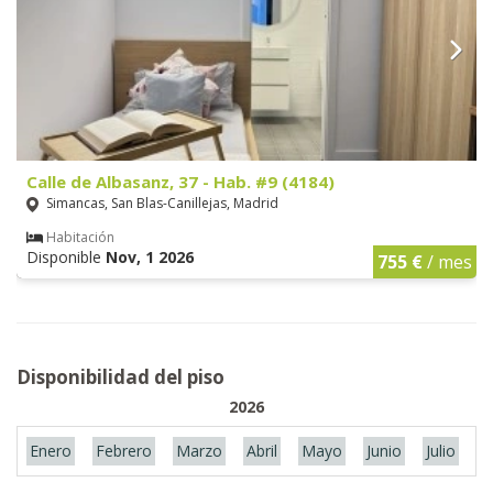
Calle de Albasanz, 37 - Hab. #9 (4184)
Simancas, San Blas-Canillejas, Madrid
Habitación
Disponible
Nov, 1 2026
755 €
/ mes
Disponibilidad del piso
2026
Enero
Febrero
Marzo
Abril
Mayo
Junio
Julio
A