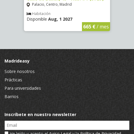
(3321
Palacio, Centro, Madrid
Mala
Habitación
Disponible
Aug, 1 2027
Hab
Dispon
€
/ mes
665 €
/ mes
Madrideasy
Sobre nosotros
Prácticas
Para universidades
Barrios
Inscríbete en nuestro newsletter
Email
He leído y acepto el
Aviso Legal
y la
Política de Privacidad
.