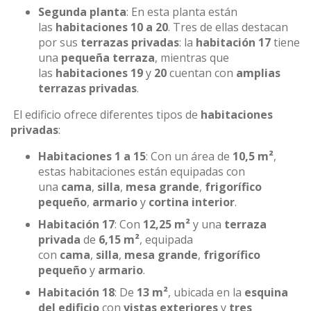
Segunda planta
: En esta planta están
las
habitaciones 10 a 20
. Tres de ellas destacan
por sus
terrazas privadas
: la
habitación 17
tiene
una
pequeña terraza
, mientras que
las
habitaciones 19
y
20
cuentan con
amplias
terrazas privadas
.
El edificio ofrece diferentes tipos de
habitaciones
privadas
:
Habitaciones 1 a 15
: Con un área de
10,5 m²
,
estas habitaciones están equipadas con
una
cama
,
silla
,
mesa grande
,
frigorífico
pequeño
,
armario
y
cortina interior
.
Habitación 17
: Con
12,25 m²
y una
terraza
privada
de
6,15 m²
, equipada
con
cama
,
silla
,
mesa grande
,
frigorífico
pequeño
y
armario
.
Habitación 18
: De
13 m²
, ubicada en la
esquina
del edificio
con
vistas exteriores
y
tres