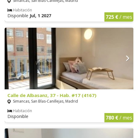
Simancas, San Blas-Canillejas, Madrid
Habitación
Disponible
Jul, 1 2027
725 €
/ mes
Calle de Albasanz, 37 - Hab. #17 (4167)
Simancas, San Blas-Canillejas, Madrid
Habitación
Disponible
780 €
/ mes