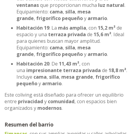
ventanas
que proporcionan mucha
luz natural
.
Equipamiento:
cama
,
silla
,
mesa
grande
,
frigorífico pequeño
y
armario
.
Habitación 19
: La
más amplia
, con
15,2 m²
de
espacio y una
terraza privada
de
15,6 m²
. Ideal
para quienes buscan mayor amplitud.
Equipamiento:
cama
,
silla
,
mesa
grande
,
frigorífico pequeño
y
armario
.
Habitación 20
: De
11,43 m²
, con
una
impresionante terraza privada
de
18,8 m²
.
Incluye
cama
,
silla
,
mesa grande
,
frigorífico
pequeño
y
armario
.
Este coliving está diseñado para ofrecer un equilibrio
entre
privacidad
y
comunidad
, con espacios bien
organizados y
modernos
.
Resumen del barrio
Simancas
, con sus amplias avenidas y calles arboladas,