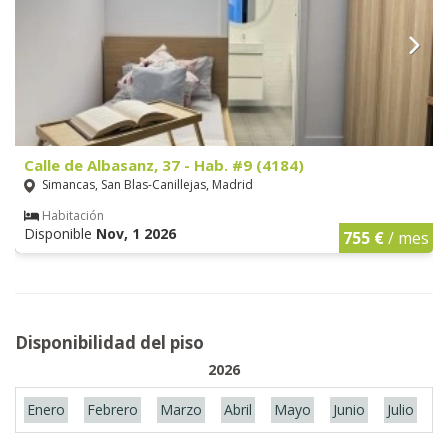
Calle de Albasanz, 37 - Hab. #9 (4184)
Simancas, San Blas-Canillejas, Madrid
Habitación
Disponible
Nov, 1 2026
755 €
/ mes
Disponibilidad del piso
2026
Enero
Febrero
Marzo
Abril
Mayo
Junio
Julio
A