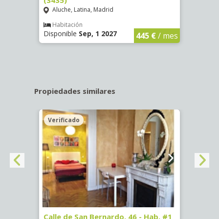
Aluche, Latina, Madrid
Aluc
€
/ mes
Habitación
Hab
Disponible
Sep, 1 2027
Dispo
445 €
/ mes
Propiedades similares
Verificado
 #1
Calle de San Bernardo, 46 - Hab. #1
Glori