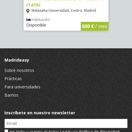
(1470)
Hab. 
Malasaña-Universidad, Centro, Madrid
Puer
Habitación
Hab
Disponible
Dispo
€
/ mes
600 €
/ mes
Madrideasy
Sobre nosotros
Prácticas
Para universidades
Barrios
Inscríbete en nuestro newsletter
Email
He leído y acepto el
Aviso Legal
y la
Política de Privacidad
.