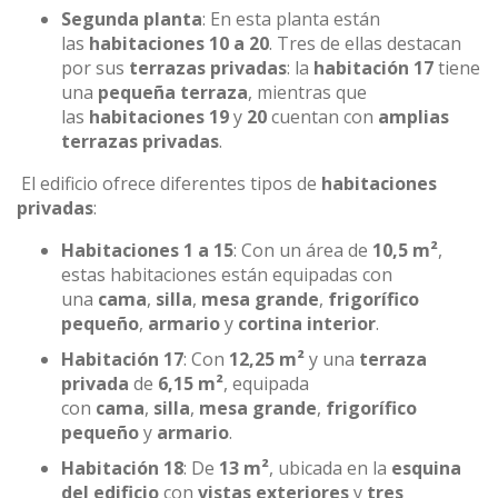
Segunda planta
: En esta planta están
las
habitaciones 10 a 20
. Tres de ellas destacan
por sus
terrazas privadas
: la
habitación 17
tiene
una
pequeña terraza
, mientras que
las
habitaciones 19
y
20
cuentan con
amplias
terrazas privadas
.
El edificio ofrece diferentes tipos de
habitaciones
privadas
:
Habitaciones 1 a 15
: Con un área de
10,5 m²
,
estas habitaciones están equipadas con
una
cama
,
silla
,
mesa grande
,
frigorífico
pequeño
,
armario
y
cortina interior
.
Habitación 17
: Con
12,25 m²
y una
terraza
privada
de
6,15 m²
, equipada
con
cama
,
silla
,
mesa grande
,
frigorífico
pequeño
y
armario
.
Habitación 18
: De
13 m²
, ubicada en la
esquina
del edificio
con
vistas exteriores
y
tres