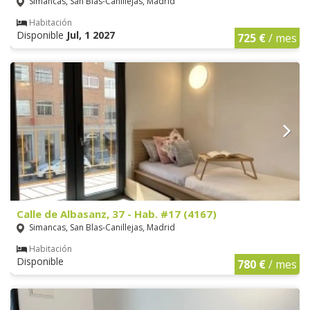
Simancas, San Blas-Canillejas, Madrid
Habitación
Disponible
Jul, 1 2027
725 €
/ mes
Calle de Albasanz, 37 - Hab. #17 (4167)
Simancas, San Blas-Canillejas, Madrid
Habitación
Disponible
780 €
/ mes