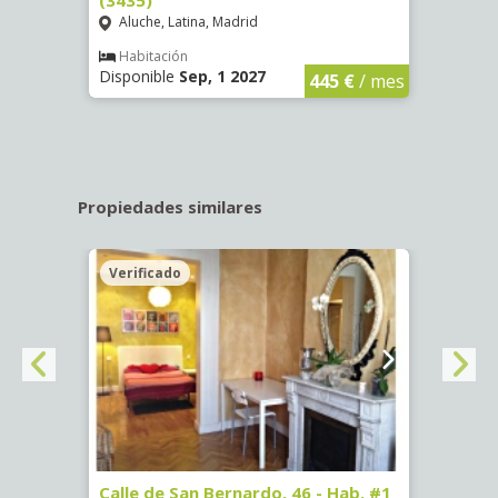
Aluche, Latina, Madrid
Aluc
€
/ mes
Habitación
Hab
Disponible
Sep, 1 2027
Dispo
445 €
/ mes
Propiedades similares
Verificado
 #1
Calle de San Bernardo, 46 - Hab. #1
Glori