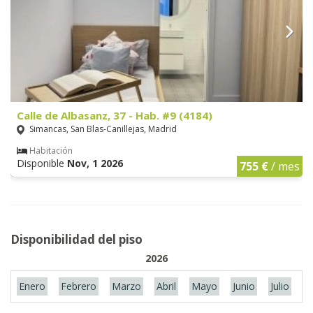
Calle de Albasanz, 37 - Hab. #9 (4184)
Simancas, San Blas-Canillejas, Madrid
Habitación
Disponible
Nov, 1 2026
755 €
/ mes
Disponibilidad del piso
2026
Enero
Febrero
Marzo
Abril
Mayo
Junio
Julio
A