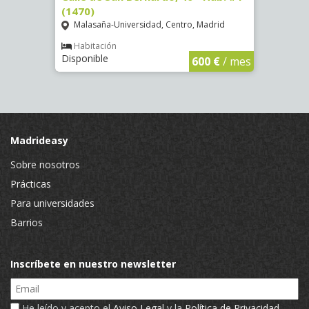
(1470)
Hab. 
Malasaña-Universidad, Centro, Madrid
Puer
Habitación
Hab
Disponible
Dispo
€
/ mes
600 €
/ mes
Madrideasy
Sobre nosotros
Prácticas
Para universidades
Barrios
Inscríbete en nuestro newsletter
Email
He leído y acepto el
Aviso Legal
y la
Política de Privacidad
.