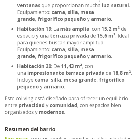
ventanas
que proporcionan mucha
luz natural
.
Equipamiento:
cama
,
silla
,
mesa
grande
,
frigorífico pequeño
y
armario
.
Habitación 19
: La
más amplia
, con
15,2 m²
de
espacio y una
terraza privada
de
15,6 m²
. Ideal
para quienes buscan mayor amplitud.
Equipamiento:
cama
,
silla
,
mesa
grande
,
frigorífico pequeño
y
armario
.
Habitación 20
: De
11,43 m²
, con
una
impresionante terraza privada
de
18,8 m²
.
Incluye
cama
,
silla
,
mesa grande
,
frigorífico
pequeño
y
armario
.
Este coliving está diseñado para ofrecer un equilibrio
entre
privacidad
y
comunidad
, con espacios bien
organizados y
modernos
.
Resumen del barrio
Simancas
, con sus amplias avenidas y calles arboladas,