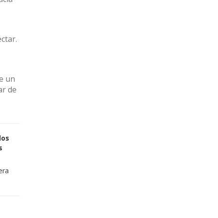
ctar.
de un
ar de
los
s
era