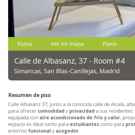
Fotos
Ver en mapa
Plano
Calle de Albasanz, 37 - Room #4
Simancas, San Blas-Canillejas, Madrid
Resumen de piso
Calle Albasanz 37, junto a la conocida calle de Alcalá, al
para ofrecer
comodidad
y
privacidad
a sus residentes.
equipada con
aire acondicionado de frío y calor
, pro
espacio es ideal tanto para
estudiantes
como para
pro
entorno
funcional
y
acogedor
.