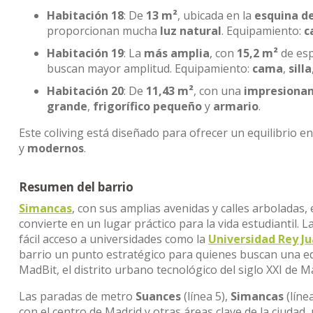
Habitación 18
: De
13 m²
, ubicada en la
esquina de
proporcionan mucha
luz natural
. Equipamiento:
c
Habitación 19
: La
más amplia
, con
15,2 m²
de esp
buscan mayor amplitud. Equipamiento:
cama
,
silla
Habitación 20
: De
11,43 m²
, con una
impresionan
grande
,
frigorífico pequeño
y
armario
.
Este coliving está diseñado para ofrecer un equilibrio e
y
modernos
.
Resumen del barrio
Simancas
, con sus amplias avenidas y calles arboladas, 
convierte en un lugar práctico para la vida estudiantil. 
fácil acceso a universidades como la
Universidad Rey Ju
barrio un punto estratégico para quienes buscan una ed
MadBit, el distrito urbano tecnológico del siglo XXI de M
Las paradas de metro
Suances
(línea 5),
Simancas
(líne
con el centro de Madrid y otras áreas clave de la ciuda