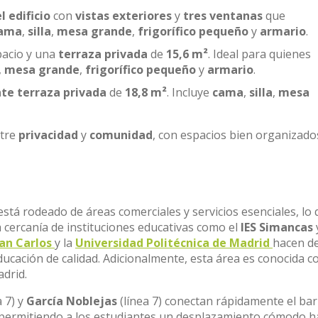
l edificio
con
vistas exteriores
y
tres ventanas
que
ama
,
silla
,
mesa grande
,
frigorífico pequeño
y
armario
.
acio y una
terraza privada
de
15,6 m²
. Ideal para quienes
,
mesa grande
,
frigorífico pequeño
y
armario
.
te terraza privada
de
18,8 m²
. Incluye
cama
,
silla
,
mesa
ntre
privacidad
y
comunidad
, con espacios bien organizado
está rodeado de áreas comerciales y servicios esenciales, lo 
La cercanía de instituciones educativas como el
IES Simancas
an Carlos
y la
Universidad Politécnica de Madrid
hacen de
ucación de calidad. Adicionalmente, esta área es conocida 
adrid.
a 7) y
García Noblejas
(línea 7) conectan rápidamente el bar
d, permitiendo a los estudiantes un desplazamiento cómodo h