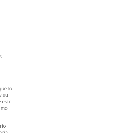
s
que lo
y su
 este
como
rio
acia