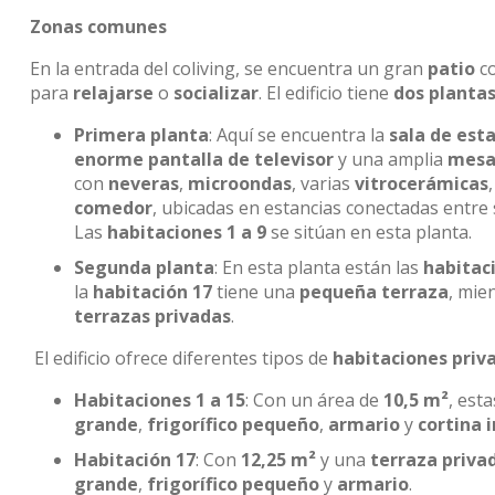
Zonas comunes
En la entrada del coliving, se encuentra un gran
patio
c
para
relajarse
o
socializar
. El edificio tiene
dos planta
Primera planta
: Aquí se encuentra la
sala de esta
enorme pantalla de televisor
y una amplia
mesa
con
neveras
,
microondas
, varias
vitrocerámicas
comedor
, ubicadas en estancias conectadas entre
Las
habitaciones 1 a 9
se sitúan en esta planta.
Segunda planta
: En esta planta están las
habitaci
la
habitación 17
tiene una
pequeña terraza
, mie
terrazas privadas
.
El edificio ofrece diferentes tipos de
habitaciones priv
Habitaciones 1 a 15
: Con un área de
10,5 m²
, est
grande
,
frigorífico pequeño
,
armario
y
cortina i
Habitación 17
: Con
12,25 m²
y una
terraza priva
grande
,
frigorífico pequeño
y
armario
.