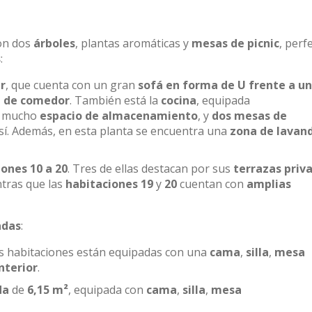
on dos
árboles
, plantas aromáticas y
mesas de picnic
, perf
s
:
r
, que cuenta con un gran
sofá en forma de U frente a u
 de comedor
. También está la
cocina
, equipada
, mucho
espacio de almacenamiento
, y
dos mesas de
 sí. Además, en esta planta se encuentra una
zona de lavan
ones 10 a 20
. Tres de ellas destacan por sus
terrazas priv
ntras que las
habitaciones 19
y
20
cuentan con
amplias
adas
:
as habitaciones están equipadas con una
cama
,
silla
,
mesa
nterior
.
da
de
6,15 m²
, equipada con
cama
,
silla
,
mesa