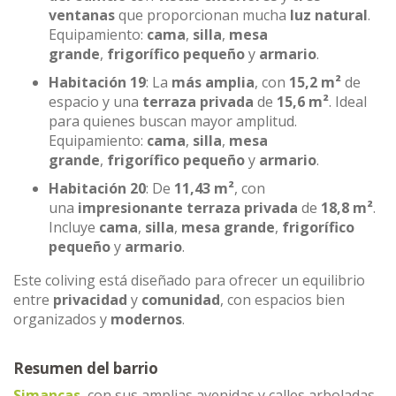
ventanas
que proporcionan mucha
luz natural
.
Equipamiento:
cama
,
silla
,
mesa
grande
,
frigorífico pequeño
y
armario
.
Habitación 19
: La
más amplia
, con
15,2 m²
de
espacio y una
terraza privada
de
15,6 m²
. Ideal
para quienes buscan mayor amplitud.
Equipamiento:
cama
,
silla
,
mesa
grande
,
frigorífico pequeño
y
armario
.
Habitación 20
: De
11,43 m²
, con
una
impresionante terraza privada
de
18,8 m²
.
Incluye
cama
,
silla
,
mesa grande
,
frigorífico
pequeño
y
armario
.
Este coliving está diseñado para ofrecer un equilibrio
entre
privacidad
y
comunidad
, con espacios bien
organizados y
modernos
.
Resumen del barrio
Simancas
, con sus amplias avenidas y calles arboladas,