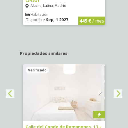
Aluche, Latina, Madrid
Aluc
€
/ mes
Habitación
Hab
Disponible
Sep, 1 2027
Dispo
445 €
/ mes
Propiedades similares
Verificado
Veri
ab.
Calle del Conde de Romanones, 13 -
Calle