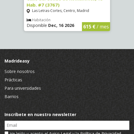
Hab. #7 (3767)
(1472
Las Letras-Cortes, Centro, Madrid
Chue
Habitación
Hab
Disponible
Dec, 16 2026
Dispo
€
/ mes
615 €
/ mes
Madrideasy
Sobre nosotros
Prácticas
Para universidades
Barrios
Inscríbete en nuestro newsletter
Email
He leído y acepto el
Aviso Legal
y la
Política de Privacidad
.