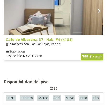
Calle de Albasanz, 37 - Hab. #9 (4184)
Simancas, San Blas-Canillejas, Madrid
Habitación
Disponible
Nov, 1 2026
755 €
/ mes
Disponibilidad del piso
2026
Enero
Febrero
Marzo
Abril
Mayo
Junio
Julio
A