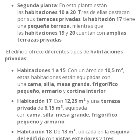
Segunda planta
: En esta planta están
las
habitaciones 10 a 20
. Tres de ellas destacan
por sus
terrazas privadas
: la
habitación 17
tiene
una
pequeña terraza
, mientras que
las
habitaciones 19
y
20
cuentan con
amplias
terrazas privadas
.
El edificio ofrece diferentes tipos de
habitaciones
privadas
:
Habitaciones 1 a 15
: Con un área de
10,5 m²
,
estas habitaciones están equipadas con
una
cama
,
silla
,
mesa grande
,
frigorífico
pequeño
,
armario
y
cortina interior
.
Habitación 17
: Con
12,25 m²
y una
terraza
privada
de
6,15 m²
, equipada
con
cama
,
silla
,
mesa grande
,
frigorífico
pequeño
y
armario
.
Habitación 18
: De
13 m²
, ubicada en la
esquina
del edificio
con
vistas exteriores
y
tres