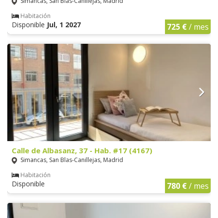
Simancas, San Blas-Canillejas, Madrid
Habitación
Disponible
Jul, 1 2027
725 €
/ mes
Calle de Albasanz, 37 - Hab. #17 (4167)
Simancas, San Blas-Canillejas, Madrid
Habitación
Disponible
780 €
/ mes