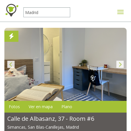
Mostr
Fotos
Ver en mapa
Plano
Calle de Albasanz, 37 - Room #6
Simancas, San Blas-Canillejas, Madrid