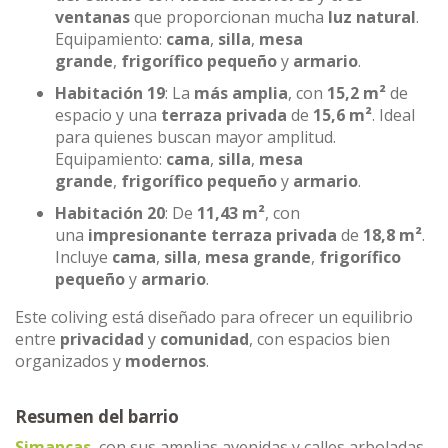
ventanas
que proporcionan mucha
luz natural
.
Equipamiento:
cama
,
silla
,
mesa
grande
,
frigorífico pequeño
y
armario
.
Habitación 19
: La
más amplia
, con
15,2 m²
de
espacio y una
terraza privada
de
15,6 m²
. Ideal
para quienes buscan mayor amplitud.
Equipamiento:
cama
,
silla
,
mesa
grande
,
frigorífico pequeño
y
armario
.
Habitación 20
: De
11,43 m²
, con
una
impresionante terraza privada
de
18,8 m²
.
Incluye
cama
,
silla
,
mesa grande
,
frigorífico
pequeño
y
armario
.
Este coliving está diseñado para ofrecer un equilibrio
entre
privacidad
y
comunidad
, con espacios bien
organizados y
modernos
.
Resumen del barrio
Simancas
, con sus amplias avenidas y calles arboladas,