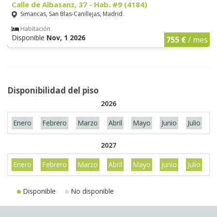
Calle de Albasanz, 37 - Hab. #9 (4184)
Simancas, San Blas-Canillejas, Madrid
Habitación
Disponible
Nov, 1 2026
755 €
/ mes
Disponibilidad del piso
2026
Enero
Febrero
Marzo
Abril
Mayo
Junio
Julio
A
2027
Enero
Febrero
Marzo
Abril
Mayo
Junio
Julio
A
Disponible
No disponible