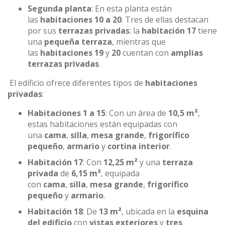
Segunda planta
: En esta planta están
las
habitaciones 10 a 20
. Tres de ellas destacan
por sus
terrazas privadas
: la
habitación 17
tiene
una
pequeña terraza
, mientras que
las
habitaciones 19
y
20
cuentan con
amplias
terrazas privadas
.
El edificio ofrece diferentes tipos de
habitaciones
privadas
:
Habitaciones 1 a 15
: Con un área de
10,5 m²
,
estas habitaciones están equipadas con
una
cama
,
silla
,
mesa grande
,
frigorífico
pequeño
,
armario
y
cortina interior
.
Habitación 17
: Con
12,25 m²
y una
terraza
privada
de
6,15 m²
, equipada
con
cama
,
silla
,
mesa grande
,
frigorífico
pequeño
y
armario
.
Habitación 18
: De
13 m²
, ubicada en la
esquina
del edificio
con
vistas exteriores
y
tres