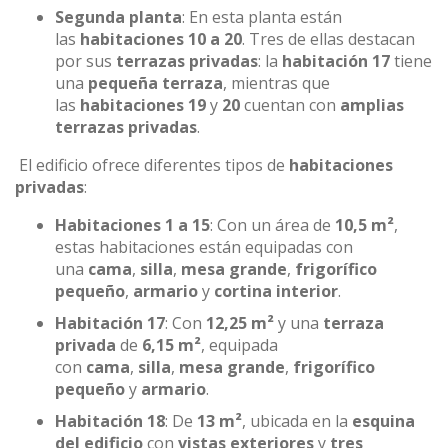
Segunda planta
: En esta planta están
las
habitaciones 10 a 20
. Tres de ellas destacan
por sus
terrazas privadas
: la
habitación 17
tiene
una
pequeña terraza
, mientras que
las
habitaciones 19
y
20
cuentan con
amplias
terrazas privadas
.
El edificio ofrece diferentes tipos de
habitaciones
privadas
:
Habitaciones 1 a 15
: Con un área de
10,5 m²
,
estas habitaciones están equipadas con
una
cama
,
silla
,
mesa grande
,
frigorífico
pequeño
,
armario
y
cortina interior
.
Habitación 17
: Con
12,25 m²
y una
terraza
privada
de
6,15 m²
, equipada
con
cama
,
silla
,
mesa grande
,
frigorífico
pequeño
y
armario
.
Habitación 18
: De
13 m²
, ubicada en la
esquina
del edificio
con
vistas exteriores
y
tres