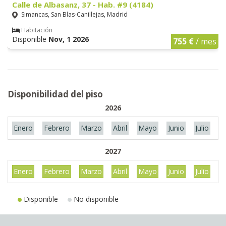
Calle de Albasanz, 37 - Hab. #9 (4184)
Simancas, San Blas-Canillejas, Madrid
Habitación
Disponible
Nov, 1 2026
755 €
/ mes
Disponibilidad del piso
2026
Enero
Febrero
Marzo
Abril
Mayo
Junio
Julio
A
2027
Enero
Febrero
Marzo
Abril
Mayo
Junio
Julio
A
Disponible
No disponible