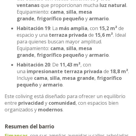
ventanas
que proporcionan mucha
luz natural
.
Equipamiento:
cama
,
silla
,
mesa
grande
,
frigorífico pequeño
y
armario
.
Habitación 19
: La
más amplia
, con
15,2 m²
de
espacio y una
terraza privada
de
15,6 m²
. Ideal
para quienes buscan mayor amplitud.
Equipamiento:
cama
,
silla
,
mesa
grande
,
frigorífico pequeño
y
armario
.
Habitación 20
: De
11,43 m²
, con
una
impresionante terraza privada
de
18,8 m²
.
Incluye
cama
,
silla
,
mesa grande
,
frigorífico
pequeño
y
armario
.
Este coliving está diseñado para ofrecer un equilibrio
entre
privacidad
y
comunidad
, con espacios bien
organizados y
modernos
.
Resumen del barrio
Simancas
, con sus amplias avenidas y calles arboladas,