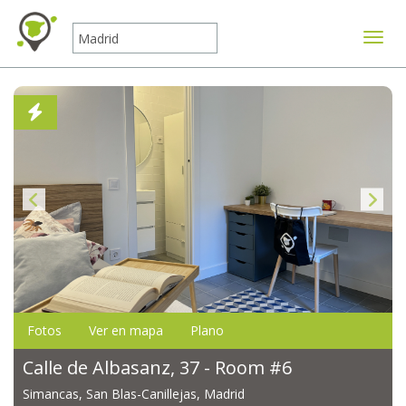
Mostr
Fotos
Ver en mapa
Plano
Calle de Albasanz, 37 - Room #6
Simancas, San Blas-Canillejas, Madrid