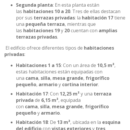
Segunda planta
: En esta planta están
las
habitaciones 10 a 20
. Tres de ellas destacan
por sus
terrazas privadas
: la
habitación 17
tiene
una
pequeña terraza
, mientras que
las
habitaciones 19
y
20
cuentan con
amplias
terrazas privadas
.
El edificio ofrece diferentes tipos de
habitaciones
privadas
:
Habitaciones 1 a 15
: Con un área de
10,5 m²
,
estas habitaciones están equipadas con
una
cama
,
silla
,
mesa grande
,
frigorífico
pequeño
,
armario
y
cortina interior
.
Habitación 17
: Con
12,25 m²
y una
terraza
privada
de
6,15 m²
, equipada
con
cama
,
silla
,
mesa grande
,
frigorífico
pequeño
y
armario
.
Habitación 18
: De
13 m²
, ubicada en la
esquina
del edificio
con
vistas exteriores
y
tres