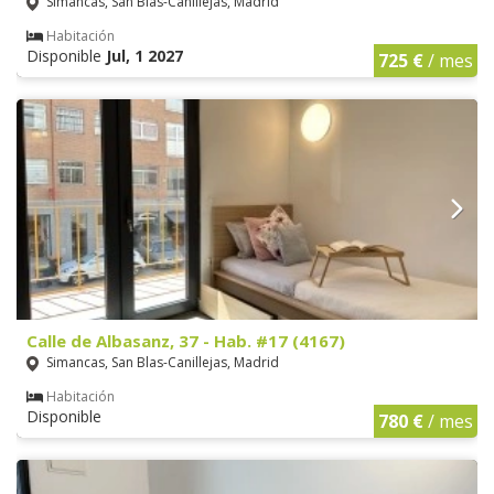
Simancas, San Blas-Canillejas, Madrid
Habitación
Disponible
Jul, 1 2027
725 €
/ mes
Calle de Albasanz, 37 - Hab. #17 (4167)
Simancas, San Blas-Canillejas, Madrid
Habitación
Disponible
780 €
/ mes