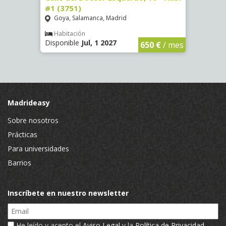
#1 (3751)
#5 (3
Goya, Salamanca, Madrid
Goya
Habitación
Hab
Disponible
Jul, 1 2027
Dispon
€
/ mes
650 €
/ mes
Madrideasy
Sobre nosotros
Prácticas
Para universidades
Barrios
Inscríbete en nuestro newsletter
Email
He leído y acepto el
Aviso Legal
y la
Política de Privacidad
.