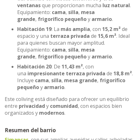
ventanas
que proporcionan mucha
luz natural
.
Equipamiento:
cama
,
silla
,
mesa
grande
,
frigorífico pequeño
y
armario
.
Habitación 19
: La
más amplia
, con
15,2 m²
de
espacio y una
terraza privada
de
15,6 m²
. Ideal
para quienes buscan mayor amplitud.
Equipamiento:
cama
,
silla
,
mesa
grande
,
frigorífico pequeño
y
armario
.
Habitación 20
: De
11,43 m²
, con
una
impresionante terraza privada
de
18,8 m²
.
Incluye
cama
,
silla
,
mesa grande
,
frigorífico
pequeño
y
armario
.
Este coliving está diseñado para ofrecer un equilibrio
entre
privacidad
y
comunidad
, con espacios bien
organizados y
modernos
.
Resumen del barrio
Simancas
, con sus amplias avenidas y calles arboladas,