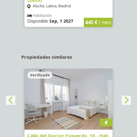
Aluche, Latina, Madrid
Aluc
€
/ mes
Habitación
Hab
Disponible
Sep, 1 2027
Dispo
445 €
/ mes
Propiedades similares
Verificado
Veri
#3
Calle del Doctor Esquerdo, 16 - Hab.
Calle