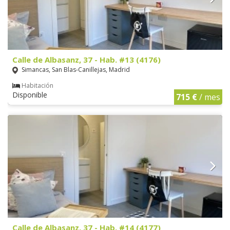
Calle de Albasanz, 37 - Hab. #13 (4176)
Simancas, San Blas-Canillejas, Madrid
Habitación
Disponible
715 €
/ mes
Calle de Albasanz, 37 - Hab. #14 (4177)