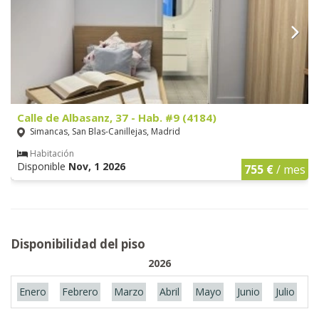
Calle de Albasanz, 37 - Hab. #9 (4184)
Simancas, San Blas-Canillejas, Madrid
Habitación
Disponible
Nov, 1 2026
755 €
/ mes
Disponibilidad del piso
2026
Enero
Febrero
Marzo
Abril
Mayo
Junio
Julio
A