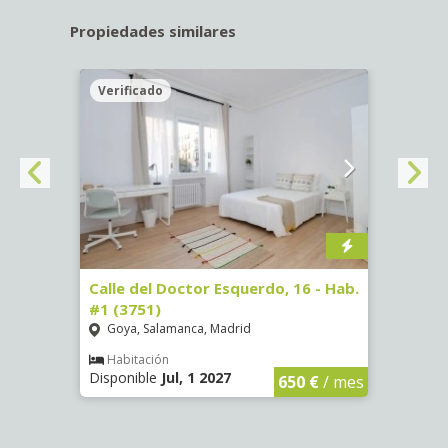
Propiedades similares
Verificado
Veri
#3
Calle del Doctor Esquerdo, 16 - Hab.
Calle
#1 (3751)
#5 (3
Goya, Salamanca, Madrid
Goya
Habitación
Hab
Disponible
Jul, 1 2027
Dispon
€
/ mes
650 €
/ mes