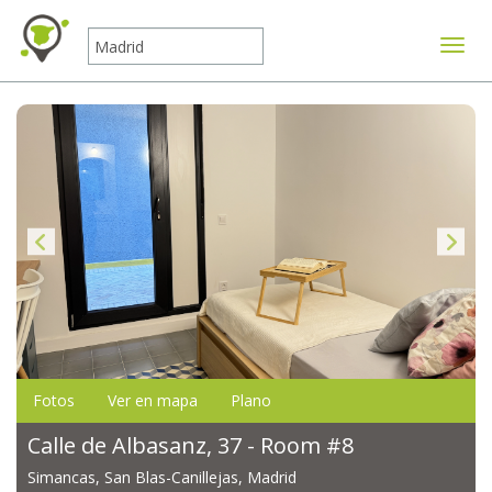
Mostr
Fotos
Ver en mapa
Plano
Calle de Albasanz, 37 - Room #8
Simancas, San Blas-Canillejas, Madrid