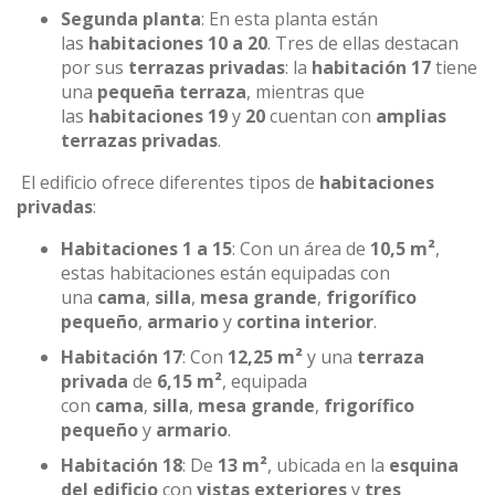
Segunda planta
: En esta planta están
las
habitaciones 10 a 20
. Tres de ellas destacan
por sus
terrazas privadas
: la
habitación 17
tiene
una
pequeña terraza
, mientras que
las
habitaciones 19
y
20
cuentan con
amplias
terrazas privadas
.
El edificio ofrece diferentes tipos de
habitaciones
privadas
:
Habitaciones 1 a 15
: Con un área de
10,5 m²
,
estas habitaciones están equipadas con
una
cama
,
silla
,
mesa grande
,
frigorífico
pequeño
,
armario
y
cortina interior
.
Habitación 17
: Con
12,25 m²
y una
terraza
privada
de
6,15 m²
, equipada
con
cama
,
silla
,
mesa grande
,
frigorífico
pequeño
y
armario
.
Habitación 18
: De
13 m²
, ubicada en la
esquina
del edificio
con
vistas exteriores
y
tres