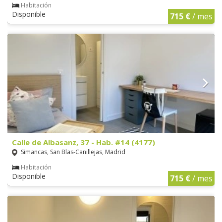
Habitación
Disponible
715 €
/ mes
Calle de Albasanz, 37 - Hab. #14 (4177)
Simancas, San Blas-Canillejas, Madrid
Habitación
Disponible
715 €
/ mes