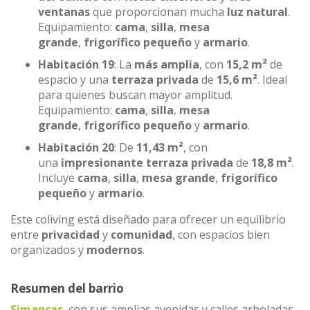
ventanas
que proporcionan mucha
luz natural
.
Equipamiento:
cama
,
silla
,
mesa
grande
,
frigorífico pequeño
y
armario
.
Habitación 19
: La
más amplia
, con
15,2 m²
de
espacio y una
terraza privada
de
15,6 m²
. Ideal
para quienes buscan mayor amplitud.
Equipamiento:
cama
,
silla
,
mesa
grande
,
frigorífico pequeño
y
armario
.
Habitación 20
: De
11,43 m²
, con
una
impresionante terraza privada
de
18,8 m²
.
Incluye
cama
,
silla
,
mesa grande
,
frigorífico
pequeño
y
armario
.
Este coliving está diseñado para ofrecer un equilibrio
entre
privacidad
y
comunidad
, con espacios bien
organizados y
modernos
.
Resumen del barrio
Simancas
, con sus amplias avenidas y calles arboladas,