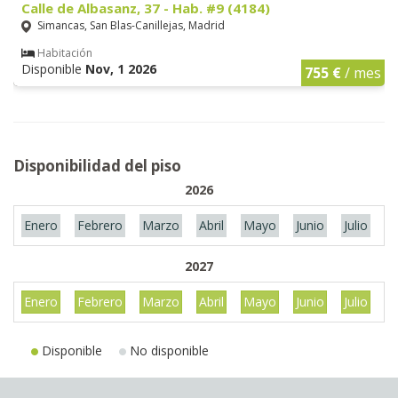
Calle de Albasanz, 37 - Hab. #9 (4184)
Simancas, San Blas-Canillejas, Madrid
Habitación
Disponible
Nov, 1 2026
755 €
/ mes
Disponibilidad del piso
2026
Enero
Febrero
Marzo
Abril
Mayo
Junio
Julio
A
2027
Enero
Febrero
Marzo
Abril
Mayo
Junio
Julio
A
Disponible
No disponible