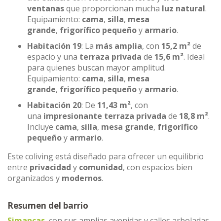
ventanas
que proporcionan mucha
luz natural
.
Equipamiento:
cama
,
silla
,
mesa
grande
,
frigorífico pequeño
y
armario
.
Habitación 19
: La
más amplia
, con
15,2 m²
de
espacio y una
terraza privada
de
15,6 m²
. Ideal
para quienes buscan mayor amplitud.
Equipamiento:
cama
,
silla
,
mesa
grande
,
frigorífico pequeño
y
armario
.
Habitación 20
: De
11,43 m²
, con
una
impresionante terraza privada
de
18,8 m²
.
Incluye
cama
,
silla
,
mesa grande
,
frigorífico
pequeño
y
armario
.
Este coliving está diseñado para ofrecer un equilibrio
entre
privacidad
y
comunidad
, con espacios bien
organizados y
modernos
.
Resumen del barrio
Simancas
, con sus amplias avenidas y calles arboladas,