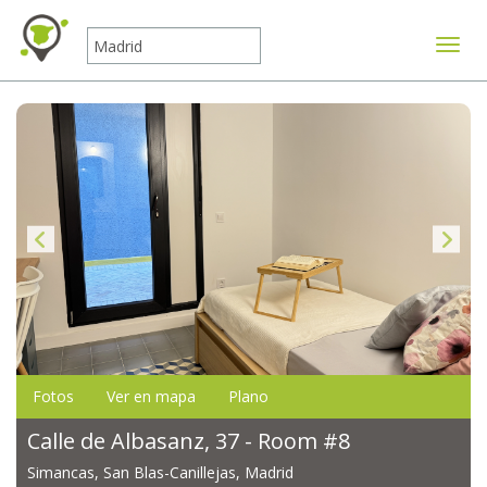
Mostr
Fotos
Ver en mapa
Plano
Calle de Albasanz, 37 - Room #8
Simancas, San Blas-Canillejas, Madrid