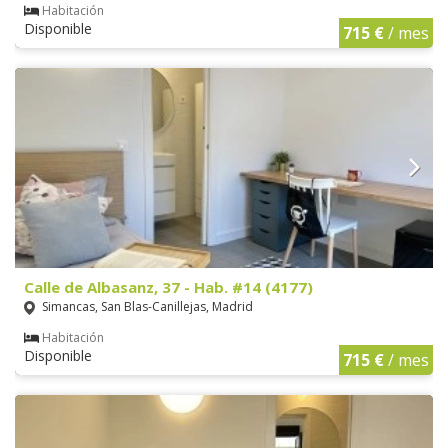
Habitación
Disponible
715 €
/ mes
Calle de Albasanz, 37 - Hab. #14 (4177)
Simancas, San Blas-Canillejas, Madrid
Habitación
Disponible
715 €
/ mes