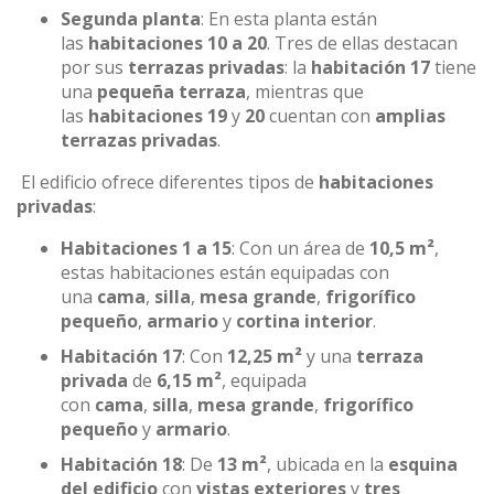
Segunda planta
: En esta planta están
las
habitaciones 10 a 20
. Tres de ellas destacan
por sus
terrazas privadas
: la
habitación 17
tiene
una
pequeña terraza
, mientras que
las
habitaciones 19
y
20
cuentan con
amplias
terrazas privadas
.
El edificio ofrece diferentes tipos de
habitaciones
privadas
:
Habitaciones 1 a 15
: Con un área de
10,5 m²
,
estas habitaciones están equipadas con
una
cama
,
silla
,
mesa grande
,
frigorífico
pequeño
,
armario
y
cortina interior
.
Habitación 17
: Con
12,25 m²
y una
terraza
privada
de
6,15 m²
, equipada
con
cama
,
silla
,
mesa grande
,
frigorífico
pequeño
y
armario
.
Habitación 18
: De
13 m²
, ubicada en la
esquina
del edificio
con
vistas exteriores
y
tres