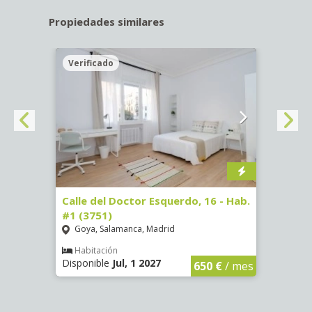
Propiedades similares
Verificado
Veri
#3
Calle del Doctor Esquerdo, 16 - Hab.
Calle
#1 (3751)
#5 (3
Goya, Salamanca, Madrid
Goya
Habitación
Hab
Disponible
Jul, 1 2027
Dispon
€
/ mes
650 €
/ mes