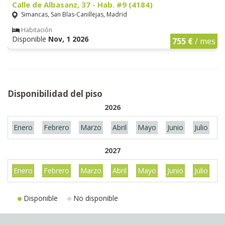
Calle de Albasanz, 37 - Hab. #9 (4184)
Simancas, San Blas-Canillejas, Madrid
Habitación
Disponible
Nov, 1 2026
755 €
/ mes
Disponibilidad del piso
2026
Enero
Febrero
Marzo
Abril
Mayo
Junio
Julio
A
2027
Enero
Febrero
Marzo
Abril
Mayo
Junio
Julio
A
Disponible
No disponible