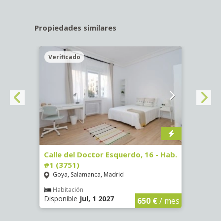
Propiedades similares
Verificado
Veri
#3
Calle del Doctor Esquerdo, 16 - Hab.
Calle
#1 (3751)
#5 (3
Goya, Salamanca, Madrid
Goya
Habitación
Hab
Disponible
Jul, 1 2027
Dispon
€
/ mes
650 €
/ mes