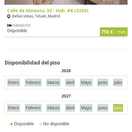
Calle de Almansa, 33 - Hab. #8 (3258)
Bellas Vistas, Tetuán, Madrid
Habitación
Disponible
750 €
/ mes
Disponibilidad del piso
2026
Enero
Febrero
Marzo
Abril
Mayo
Junio
Julio
A
2027
Enero
Febrero
Marzo
Abril
Mayo
Junio
Julio
A
Disponible
No disponible