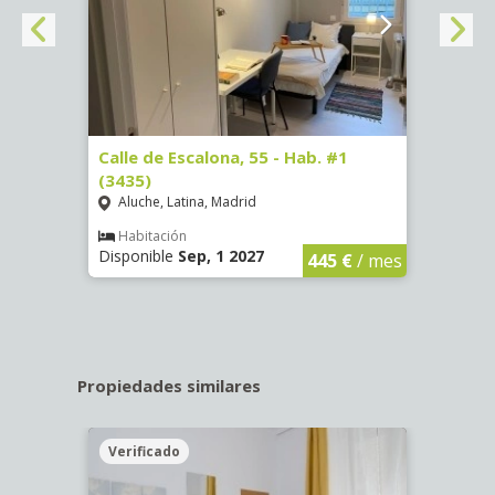
63)
Calle de Escalona, 55 - Hab. #1
Calle
(3435)
(3436
Aluche, Latina, Madrid
Aluc
€
/ mes
Habitación
Hab
Disponible
Sep, 1 2027
Dispo
445 €
/ mes
Propiedades similares
Verificado
Veri