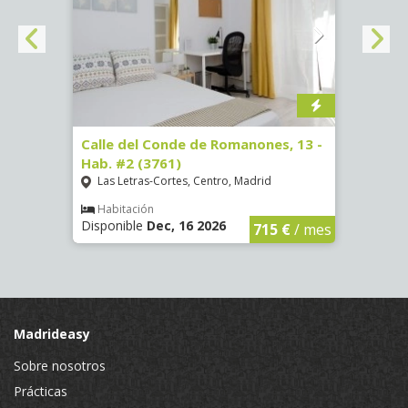
#2
Calle del Conde de Romanones, 13 -
Calle
Hab. #2 (3761)
Hab. 
Las Letras-Cortes, Centro, Madrid
Las 
Habitación
Hab
Disponible
Dec, 16 2026
Dispo
€
/ mes
715 €
/ mes
Madrideasy
Sobre nosotros
Prácticas