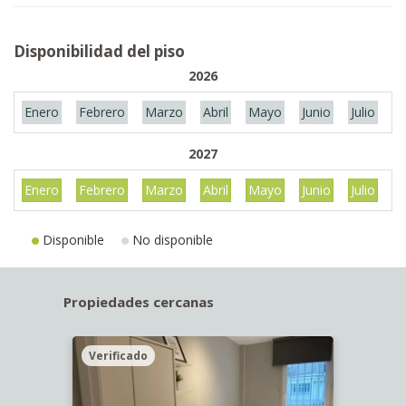
Disponibilidad del piso
2026
Enero
Febrero
Marzo
Abril
Mayo
Junio
Julio
A
2027
Enero
Febrero
Marzo
Abril
Mayo
Junio
Julio
A
Disponible
No disponible
Propiedades cercanas
Verificado
Veri