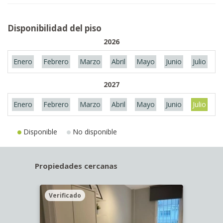
Disponibilidad del piso
2026
Enero
Febrero
Marzo
Abril
Mayo
Junio
Julio
A
2027
Enero
Febrero
Marzo
Abril
Mayo
Junio
Julio
A
Disponible
No disponible
Propiedades cercanas
Verificado
Veri