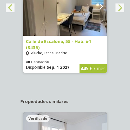
63)
Calle de Escalona, 55 - Hab. #1
Calle
(3435)
(3436
Aluche, Latina, Madrid
Aluc
€
/ mes
Habitación
Hab
Disponible
Sep, 1 2027
Dispo
445 €
/ mes
Propiedades similares
Verificado
Veri