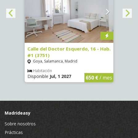
#3
Calle del Doctor Esquerdo, 16 - Hab.
Calle
#1 (3751)
#5 (3
Goya, Salamanca, Madrid
Goya
Habitación
Hab
Disponible
Jul, 1 2027
Dispon
€
/ mes
650 €
/ mes
Madrideasy
Sobre nosotros
Prácticas