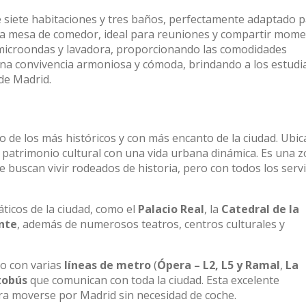
e siete habitaciones y tres baños, perfectamente adaptado 
 una mesa de comedor, ideal para reuniones y compartir mom
microondas y lavadora, proporcionando las comodidades
e una convivencia armoniosa y cómoda, brindando a los estudi
de Madrid.
no de los más históricos y con más encanto de la ciudad. Ubi
l patrimonio cultural con una vida urbana dinámica. Es una 
 buscan vivir rodeados de historia, pero con todos los servi
icos de la ciudad, como el
Palacio Real
, la
Catedral de la
nte
, además de numerosos teatros, centros culturales y
do con varias
líneas de metro
(
Ópera – L2, L5 y Ramal
,
La
tobús
que comunican con toda la ciudad. Esta excelente
ara moverse por Madrid sin necesidad de coche.