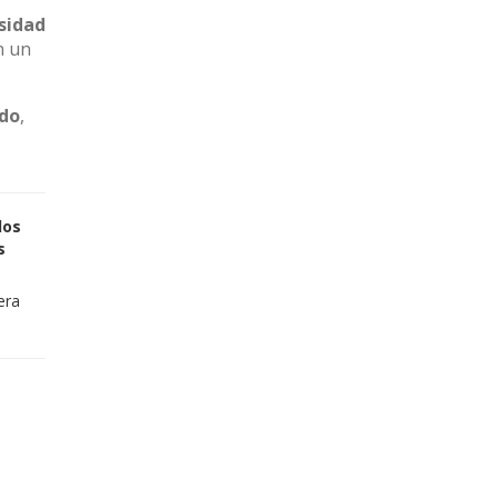
sidad
n un
ado
,
los
s
era