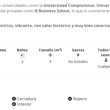
de universidades como la
Universidad Complutense
,
Univer
elas privadas como
IE Business School
, lo que lo convierte e
éntrico, vibrante, con valor histórico y muy bien conect
2
ones
Baños
Tamaño (m
)
Gastos
Todos 
sexo
9
No incluidos
3
Cualqui
Cerradura
Ropero
Interior