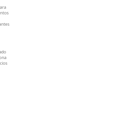
para
entos
antes
cado
zona
cios