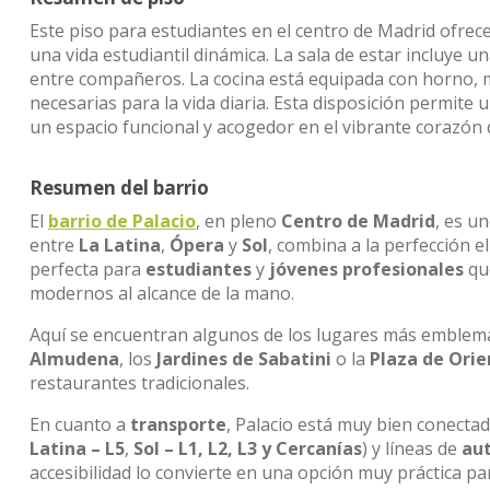
Este piso para estudiantes en el centro de Madrid ofrec
una vida estudiantil dinámica. La sala de estar incluye
entre compañeros. La cocina está equipada con horno, 
necesarias para la vida diaria. Esta disposición permit
un espacio funcional y acogedor en el vibrante corazón 
Resumen del barrio
El
barrio de Palacio
, en pleno
Centro de Madrid
, es u
entre
La Latina
,
Ópera
y
Sol
, combina a la perfección e
perfecta para
estudiantes
y
jóvenes profesionales
que
modernos al alcance de la mano.
Aquí se encuentran algunos de los lugares más emblemát
Almudena
, los
Jardines de Sabatini
o la
Plaza de Orie
restaurantes tradicionales.
En cuanto a
transporte
, Palacio está muy bien conecta
Latina – L5
,
Sol – L1, L2, L3 y Cercanías
) y líneas de
au
accesibilidad lo convierte en una opción muy práctica p