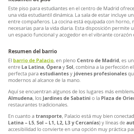
Este piso para estudiantes en el centro de Madrid ofrec
una vida estudiantil dinámica. La sala de estar incluye
entre compañeros. La cocina está equipada con horno, 
necesarias para la vida diaria. Esta disposición permit
un espacio funcional y acogedor en el vibrante corazón 
Resumen del barrio
El
barrio de Palacio
, en pleno
Centro de Madrid
, es u
entre
La Latina
,
Ópera
y
Sol
, combina a la perfección e
perfecta para
estudiantes
y
jóvenes profesionales
que
modernos al alcance de la mano.
Aquí se encuentran algunos de los lugares más emblemát
Almudena
, los
Jardines de Sabatini
o la
Plaza de Orie
restaurantes tradicionales.
En cuanto a
transporte
, Palacio está muy bien conecta
Latina – L5
,
Sol – L1, L2, L3 y Cercanías
) y líneas de
au
accesibilidad lo convierte en una opción muy práctica p