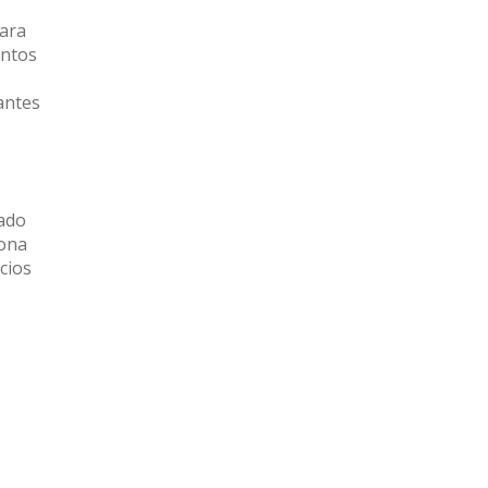
para
entos
antes
cado
zona
cios