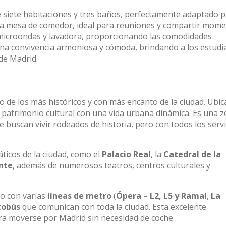
e siete habitaciones y tres baños, perfectamente adaptado 
 una mesa de comedor, ideal para reuniones y compartir mom
microondas y lavadora, proporcionando las comodidades
e una convivencia armoniosa y cómoda, brindando a los estudi
de Madrid.
no de los más históricos y con más encanto de la ciudad. Ubi
l patrimonio cultural con una vida urbana dinámica. Es una 
 buscan vivir rodeados de historia, pero con todos los servi
icos de la ciudad, como el
Palacio Real
, la
Catedral de la
nte
, además de numerosos teatros, centros culturales y
do con varias
líneas de metro
(
Ópera – L2, L5 y Ramal
,
La
tobús
que comunican con toda la ciudad. Esta excelente
ara moverse por Madrid sin necesidad de coche.