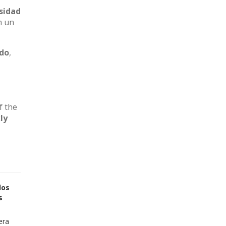
sidad
n un
ado
,
f the
ly
los
s
era