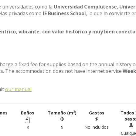
de universidades como la
Universidad Complutense
,
Univer
elas privadas como
IE Business School
, lo que lo convierte e
éntrico, vibrante, con valor histórico y muy bien conect
charge a fixed fee for supplies based on the annual history o
s. The accommodation does not have internet service.
Week
ult
our manual
2
ones
Baños
Tamaño (m
)
Gastos
Todos 
sexo
9
No incluidos
3
Cualqui