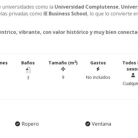
de universidades como la
Universidad Complutense
,
Univer
elas privadas como
IE Business School
, lo que lo convierte e
éntrico, vibrante, con valor histórico y muy bien conect
2
ones
Baños
Tamaño (m
)
Gastos
Todos 
sexo
9
No incluidos
3
Cualqui
Ropero
Ventana