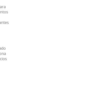
para
entos
antes
cado
zona
cios