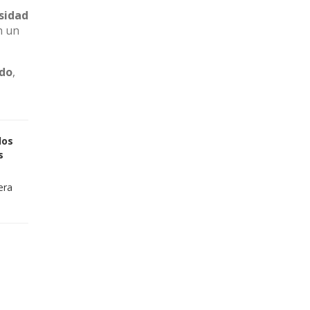
sidad
n un
ado
,
los
s
era