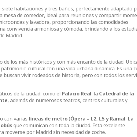
e siete habitaciones y tres baños, perfectamente adaptado 
 una mesa de comedor, ideal para reuniones y compartir mom
microondas y lavadora, proporcionando las comodidades
e una convivencia armoniosa y cómoda, brindando a los estudi
de Madrid.
no de los más históricos y con más encanto de la ciudad. Ubi
l patrimonio cultural con una vida urbana dinámica. Es una 
 buscan vivir rodeados de historia, pero con todos los servi
icos de la ciudad, como el
Palacio Real
, la
Catedral de la
nte
, además de numerosos teatros, centros culturales y
do con varias
líneas de metro
(
Ópera – L2, L5 y Ramal
,
La
tobús
que comunican con toda la ciudad. Esta excelente
ara moverse por Madrid sin necesidad de coche.