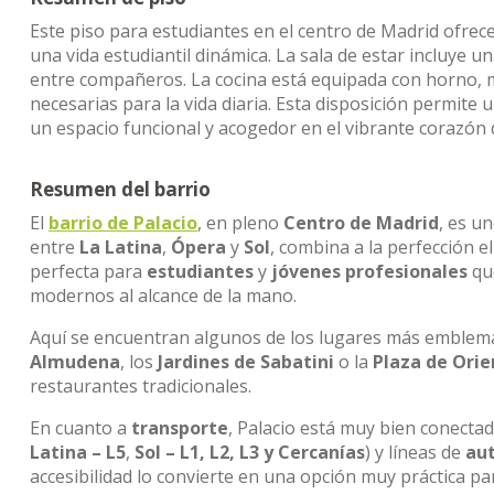
Este piso para estudiantes en el centro de Madrid ofrec
una vida estudiantil dinámica. La sala de estar incluye
entre compañeros. La cocina está equipada con horno, 
necesarias para la vida diaria. Esta disposición permit
un espacio funcional y acogedor en el vibrante corazón 
Resumen del barrio
El
barrio de Palacio
, en pleno
Centro de Madrid
, es u
entre
La Latina
,
Ópera
y
Sol
, combina a la perfección e
perfecta para
estudiantes
y
jóvenes profesionales
que
modernos al alcance de la mano.
Aquí se encuentran algunos de los lugares más emblemát
Almudena
, los
Jardines de Sabatini
o la
Plaza de Orie
restaurantes tradicionales.
En cuanto a
transporte
, Palacio está muy bien conecta
Latina – L5
,
Sol – L1, L2, L3 y Cercanías
) y líneas de
au
accesibilidad lo convierte en una opción muy práctica p