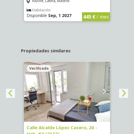
Aluche, Latina, Madrid
Aluc
€
/ mes
Habitación
Hab
Disponible
Sep, 1 2027
Dispo
445 €
/ mes
Propiedades similares
Verificado
Veri
#1
Calle Alcalde López Casero, 20 -
Calle
Hab. #3 (2132)
(3696