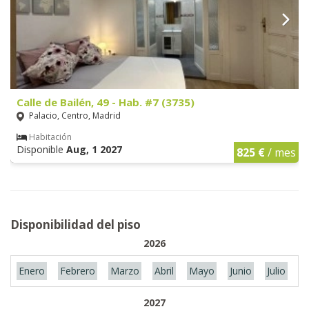
Calle de Bailén, 49 - Hab. #7 (3735)
Palacio, Centro, Madrid
Habitación
Disponible
Aug, 1 2027
825 €
/ mes
Disponibilidad del piso
2026
Enero
Febrero
Marzo
Abril
Mayo
Junio
Julio
A
2027