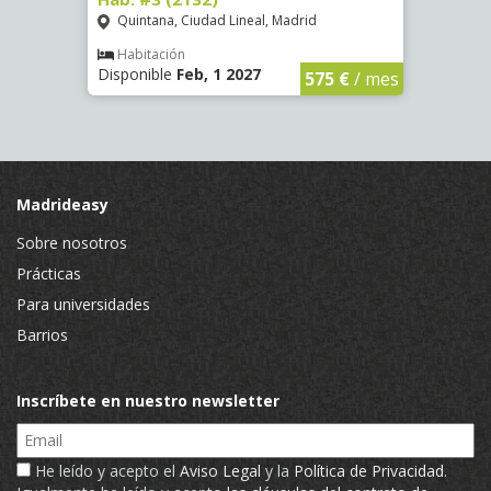
Quintana, Ciudad Lineal, Madrid
Vald
Habitación
Hab
Disponible
Feb, 1 2027
Dispo
€
/ mes
575 €
/ mes
Madrideasy
Sobre nosotros
Prácticas
Para universidades
Barrios
Inscríbete en nuestro newsletter
Email
He leído y acepto el
Aviso Legal
y la
Política de Privacidad
.