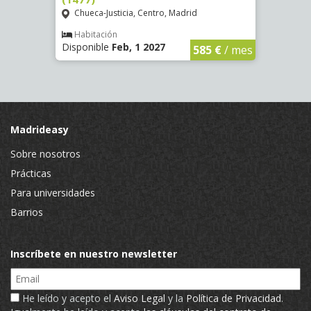
Chueca-Justicia, Centro, Madrid
Chue
Habitación
Hab
Disponible
Feb, 1 2027
Dispon
€
/ mes
585 €
/ mes
Madrideasy
Sobre nosotros
Prácticas
Para universidades
Barrios
Inscríbete en nuestro newsletter
Email
He leído y acepto el
Aviso Legal
y la
Política de Privacidad
.