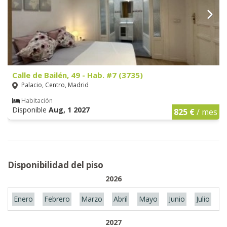
Calle de Bailén, 49 - Hab. #7 (3735)
Palacio, Centro, Madrid
Habitación
Disponible
Aug, 1 2027
825 €
/ mes
Disponibilidad del piso
2026
Enero
Febrero
Marzo
Abril
Mayo
Junio
Julio
A
2027