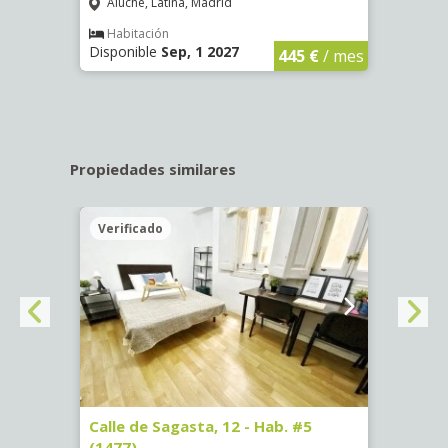
Aluche, Latina, Madrid
Aluc
€
/ mes
Habitación
Hab
Disponible
Sep, 1 2027
Dispo
445 €
/ mes
Propiedades similares
Verificado
Veri
-
Calle de Sagasta, 12 - Hab. #5
Calle
(1477)
(1478