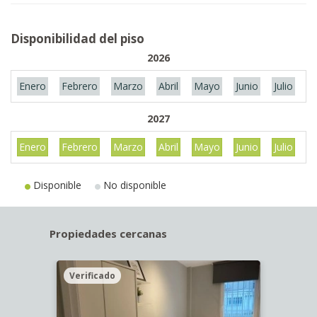
Disponibilidad del piso
2026
Enero
Febrero
Marzo
Abril
Mayo
Junio
Julio
A
2027
Enero
Febrero
Marzo
Abril
Mayo
Junio
Julio
A
Disponible
No disponible
Propiedades cercanas
Verificado
Veri