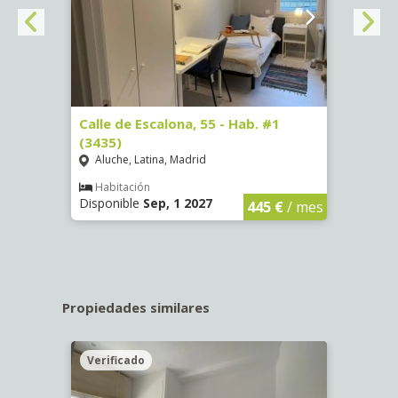
63)
Calle de Escalona, 55 - Hab. #1
Calle
(3435)
(3436
Aluche, Latina, Madrid
Aluc
€
/ mes
Habitación
Hab
Disponible
Sep, 1 2027
Dispo
445 €
/ mes
Propiedades similares
Verificado