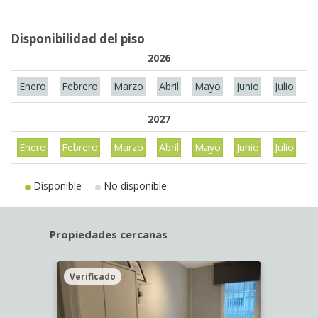
Disponibilidad del piso
2026
Enero
Febrero
Marzo
Abril
Mayo
Junio
Julio
A
2027
Enero
Febrero
Marzo
Abril
Mayo
Junio
Julio
A
Disponible
No disponible
Propiedades cercanas
Verificado
Veri