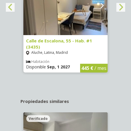
63)
Calle de Escalona, 55 - Hab. #1
Calle
(3435)
(3436
Aluche, Latina, Madrid
Aluc
€
/ mes
Habitación
Hab
Disponible
Sep, 1 2027
Dispo
445 €
/ mes
Propiedades similares
Verificado