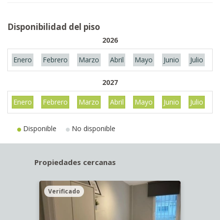
Disponibilidad del piso
2026
Enero
Febrero
Marzo
Abril
Mayo
Junio
Julio
A
2027
Enero
Febrero
Marzo
Abril
Mayo
Junio
Julio
A
Disponible
No disponible
Propiedades cercanas
Verificado
Veri