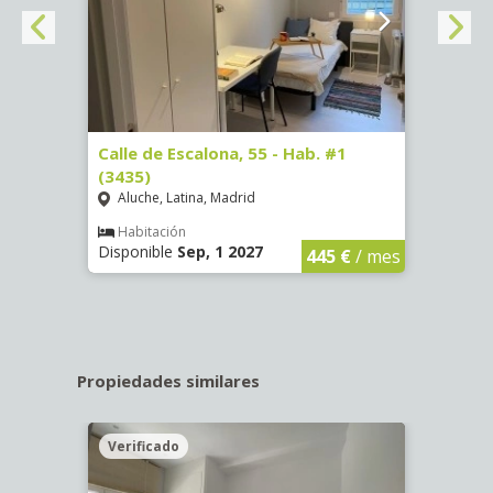
63)
Calle de Escalona, 55 - Hab. #1
Calle
(3435)
(3436
Aluche, Latina, Madrid
Aluc
€
/ mes
Habitación
Hab
Disponible
Sep, 1 2027
Dispo
445 €
/ mes
Propiedades similares
Verificado