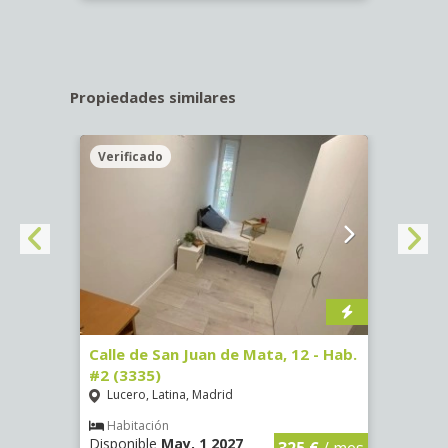
Propiedades similares
Verificado
Veri
16)
Calle de San Juan de Mata, 12 - Hab.
Calle
#2 (3335)
#1 (3
Lucero, Latina, Madrid
Conc
€
/ mes
Habitación
Hab
Disponible
May, 1 2027
Dispo
325 €
/ mes