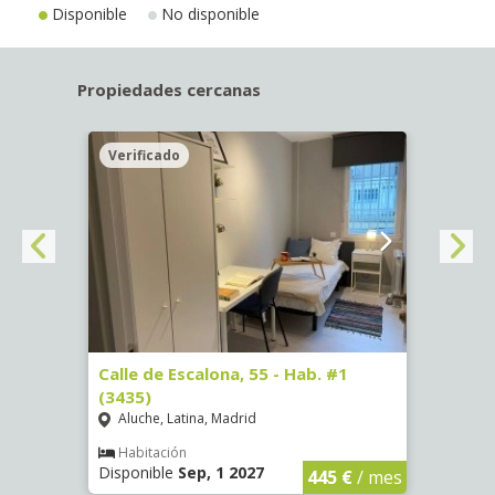
Disponible
No disponible
Propiedades cercanas
Verificado
Veri
63)
Calle de Escalona, 55 - Hab. #1
Calle
(3435)
(3436
Aluche, Latina, Madrid
Aluc
€
/ mes
Habitación
Hab
Disponible
Sep, 1 2027
Dispo
445 €
/ mes