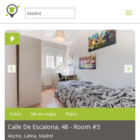
Mostr
Fotos
Ver en mapa
Plano
Calle De Escalona, 48 - Room #5
Aluche, Latina, Madrid