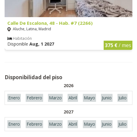
Calle De Escalona, 48 - Hab. #7 (2266)
Aluche, Latina, Madrid
Habitación
Disponible
Aug, 1 2027
375 €
/ mes
Disponibilidad del piso
2026
Enero
Febrero
Marzo
Abril
Mayo
Junio
Julio
A
2027
Enero
Febrero
Marzo
Abril
Mayo
Junio
Julio
A