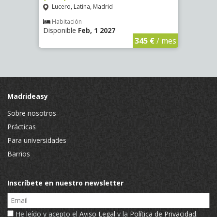
Lucero, Latina, Madrid
Mosc
Habitación
Hab
Disponible
Feb, 1 2027
Dispo
€
/ mes
345 €
/ mes
Madrideasy
Sobre nosotros
Prácticas
Para universidades
Barrios
Inscríbete en nuestro newsletter
Email
He leído y acepto el
Aviso Legal
y la
Política de Privacidad
.