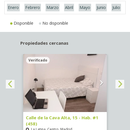
Enero
Febrero
Marzo
Abril
Mayo
Junio
Julio
A
Disponible
No disponible
Propiedades cercanas
Verificado
Veri
5)
Calle de la Cava Alta, 15 - Hab. #1
Calle
(458)
(459)
La Latina, Centro, Madrid
La L