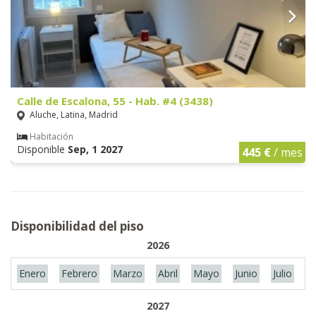
Calle de Escalona, 55 - Hab. #4 (3438)
Aluche, Latina, Madrid
Habitación
Disponible
Sep, 1 2027
445 €
/ mes
Disponibilidad del piso
2026
Enero
Febrero
Marzo
Abril
Mayo
Junio
Julio
A
2027