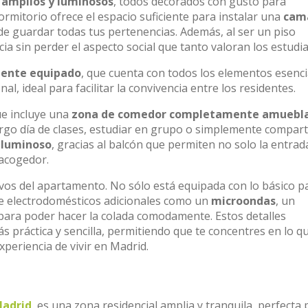
 amplios y luminosos
, todos decorados con gusto para
mitorio ofrece el espacio suficiente para instalar una
cam
e guardar todas tus pertenencias. Además, al ser un piso
ia sin perder el aspecto social que tanto valoran los estudia
ente equipado
, que cuenta con todos los elementos esenci
, ideal para facilitar la convivencia entre los residentes.
ue incluye una
zona de comedor completamente amuebl
argo día de clases, estudiar en grupo o simplemente compart
y
luminoso
, gracias al balcón que permiten no solo la entrad
 acogedor.
ivos del apartamento. No sólo está equipada con lo básico p
e electrodomésticos adicionales como un
microondas
, un
para poder hacer la colada comodamente. Estos detalles
s práctica y sencilla, permitiendo que te concentres en lo q
xperiencia de vivir en Madrid.
adrid
, es una zona residencial amplia y tranquila, perfecta 