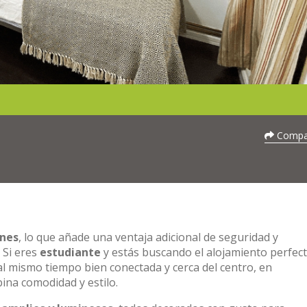
Compar
ones
, lo que añade una ventaja adicional de seguridad y
 Si eres
estudiante
y estás buscando el alojamiento perfec
l mismo tiempo bien conectada y cerca del centro, en
ina comodidad y estilo.