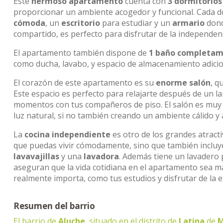
Este
hermoso apartamento
cuenta con
3 dormitorios
proporcionar un ambiente acogedor y funcional. Cada dor
cómoda
, un
escritorio
para estudiar y un
armario
dond
compartido, es perfecto para disfrutar de la independenc
El apartamento también dispone de
1 baño completam
como ducha, lavabo, y espacio de almacenamiento adicional
El corazón de este apartamento es su
enorme salón
, q
Este espacio es perfecto para relajarte después de un l
momentos con tus compañeros de piso. El salón es mu
luz natural, si no también creando un ambiente cálido y
La
cocina independiente
es otro de los grandes atract
que puedas vivir cómodamente, sino que también incluy
lavavajillas
y una
lavadora
. Además tiene un lavadero 
aseguran que la vida cotidiana en el apartamento sea má
realmente importa, como tus estudios y disfrutar de la e
Resumen del barrio
El barrio de
Aluche
, situado en el distrito de
Latina
de
M