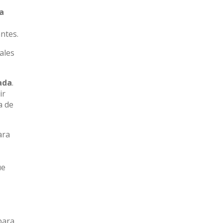
a
ntes.
ales
ada
.
ir
a de
ara
ue
para