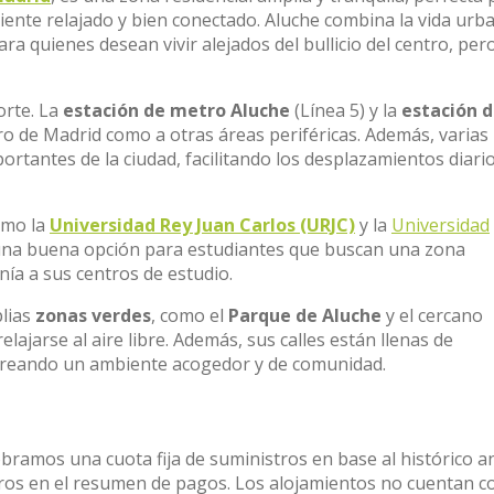
ente relajado y bien conectado. Aluche combina la vida urb
ra quienes desean vivir alejados del bullicio del centro, per
orte. La
estación de metro Aluche
(Línea 5) y la
estación 
ro de Madrid como a otras áreas periféricas. Además, varias
rtantes de la ciudad, facilitando los desplazamientos diari
omo la
Universidad Rey Juan Carlos (URJC)
y la
Universidad
 una buena opción para estudiantes que buscan una zona
anía a sus centros de estudio.
plias
zonas verdes
, como el
Parque de Aluche
y el cercano
relajarse al aire libre. Además, sus calles están llenas de
creando un ambiente acogedor y de comunidad.
obramos una cuota fija de suministros en base al histórico a
stros en el resumen de pagos. Los alojamientos no cuentan c