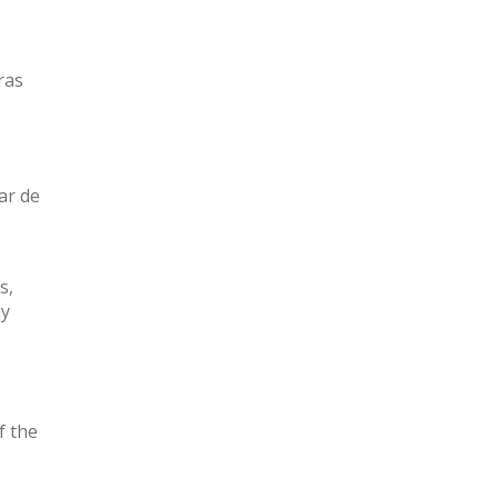
ras
ar de
s,
ay
f the