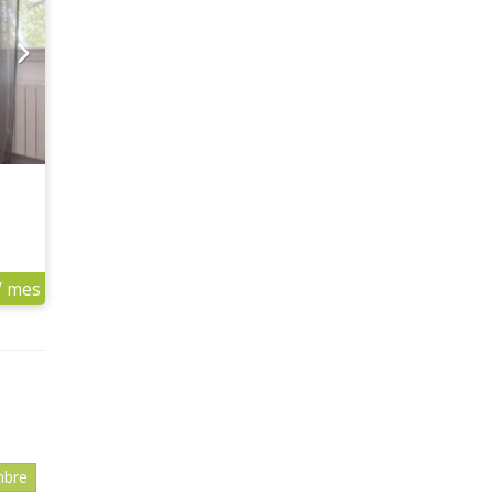
/ mes
mbre