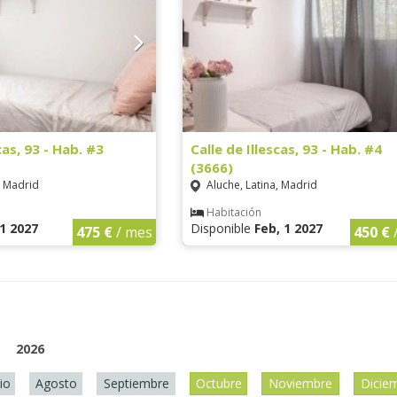
cas, 93 - Hab. #3
Calle de Illescas, 93 - Hab. #4
(3666)
, Madrid
Aluche, Latina, Madrid
Habitación
 1 2027
Disponible
Feb, 1 2027
475 €
/ mes
450 €
2026
lio
Agosto
Septiembre
Octubre
Noviembre
Dicie