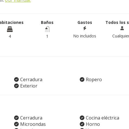
ult
our manual.
abitaciones
Baños
Gastos
Todos los 
No incluidos
Cualquie
4
1
Cerradura
Ropero
Exterior
Cerradura
Cocina eléctrica
Microondas
Horno