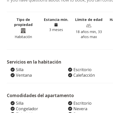
If you have questions about how to book, you can cons
Tipo de
Estancia min.
Límite de edad
H
propiedad
3 meses
18 años min, 33
Habitación
años max
Servicios en la habitación
Silla
Escritorio
Ventana
Calefacción
Comodidades del apartamento
Silla
Escritorio
Congelador
Nevera