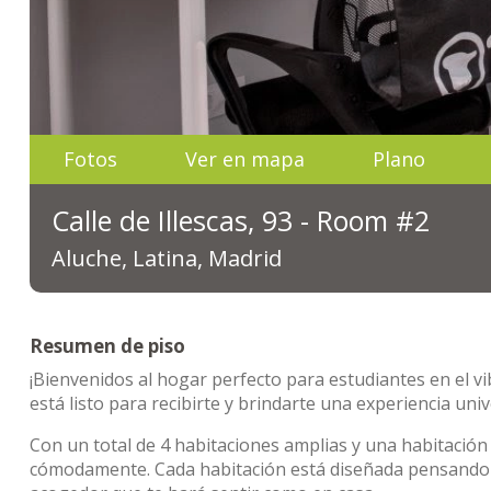
Fotos
Ver en mapa
Plano
Calle de Illescas, 93 - Room #2
Aluche, Latina, Madrid
Resumen de piso
¡Bienvenidos al hogar perfecto para estudiantes en el vib
está listo para recibirte y brindarte una experiencia univ
Con un total de 4 habitaciones amplias y una habitación i
cómodamente. Cada habitación está diseñada pensando