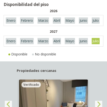
Disponibilidad del piso
2026
Enero
Febrero
Marzo
Abril
Mayo
Junio
Julio
A
2027
Enero
Febrero
Marzo
Abril
Mayo
Junio
Julio
A
Disponible
No disponible
Propiedades cercanas
Verificado
Veri