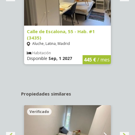
63)
Calle de Escalona, 55 - Hab. #1
Calle
(3435)
(3436
Aluche, Latina, Madrid
Aluc
€
/ mes
Habitación
Hab
Disponible
Sep, 1 2027
Dispo
445 €
/ mes
Propiedades similares
Verificado
Veri