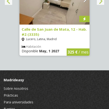
16)
Calle de San Juan de Mata, 12 - Hab.
Calle
#2 (3335)
#1 (3
Lucero, Latina, Madrid
Conc
€
/ mes
Habitación
Hab
Disponible
May, 1 2027
Dispo
325 €
/ mes
Madrideasy
Sobre nosotros
Prácticas
Para universidades
Barrios