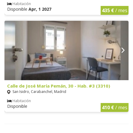
Habitación
Disponible
Apr, 1 2027
435 €
/ mes
Calle de José María Pemán, 30 - Hab. #3 (3310)
San Isidro, Carabanchel, Madrid
Habitación
Disponible
410 €
/ mes