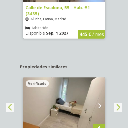
63)
Calle de Escalona, 55 - Hab. #1
Calle
(3435)
(3436
Aluche, Latina, Madrid
Aluc
€
/ mes
Habitación
Hab
Disponible
Sep, 1 2027
Dispo
445 €
/ mes
Propiedades similares
Verificado
Veri