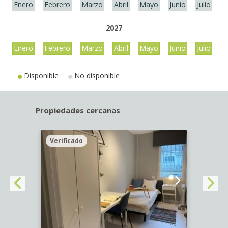
Enero
Febrero
Marzo
Abril
Mayo
Junio
Julio
A
2027
Enero
Febrero
Marzo
Abril
Mayo
Junio
Julio
A
Disponible
No disponible
Propiedades cercanas
Verificado
Veri